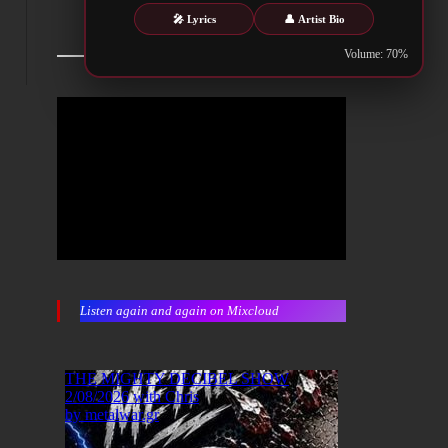
🎤 Lyrics
👤 Artist Bio
Volume: 70%
Listen again and again on Mixcloud