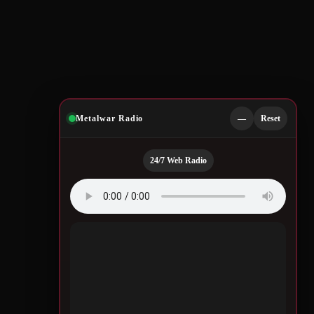
Metalwar Radio
—
Reset
24/7 Web Radio
Quotes by Legendary
Musicians