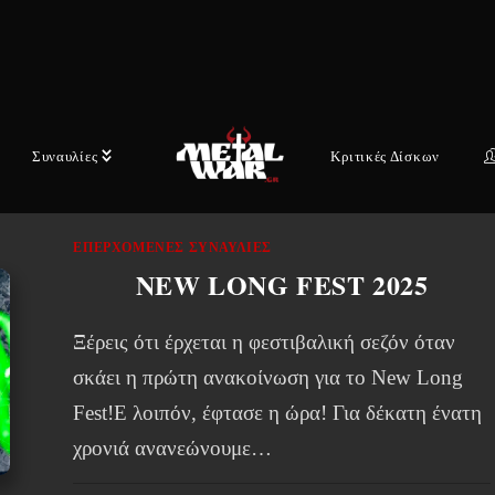
18:00COMPLETE NLF2025 LINE
UPΣάββατο 26 Ιουλίου:1000Mods / Calyces /
Domination Inc. /…
22 ΙΟΥΝΊΟΥ, 2025
Συναυλίες
Κριτικές Δίσκων
ΕΠΕΡΧΌΜΕΝΕΣ ΣΥΝΑΥΛΊΕΣ
NEW LONG FEST 2025
Ξέρεις ότι έρχεται η φεστιβαλική σεζόν όταν
σκάει η πρώτη ανακοίνωση για το New Long
Fest!Ε λοιπόν, έφτασε η ώρα! Για δέκατη ένατη
χρονιά ανανεώνουμε…