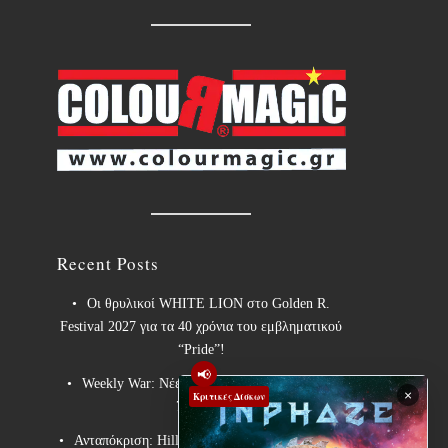
Recent Posts
Οι θρυλικοί WHITE LION στο Golden R.
Festival 2027 για τα 40 χρόνια του εμβληματικού
“Pride”!
📢
Weekly War: Νέες heavy metal κυκλοφορίες
×
Κριτικές Δίσκων
7/8/2026
Ανταπόκριση: Hills Of Rock 2026, Plovdiv BG