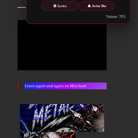
🎤 Lyrics
👤 Artist Bio
Volume: 70%
Listen again and again on Mixcloud