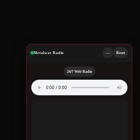
Metalwar Radio
—
Reset
24/7 Web Radio
Quotes by Legendary
Musicians