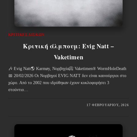
ΚΡΙΤΙΚΈΣ ΔΊΣΚΩΝ
Κριτική άλμπουμ: Evig Natt –
Vaketimen
🎶 Evig Natt🌎 Karmøy, Νορβηγία📀 Vaketimen® WormHoleDeath
📅 20/02/2026 Οι Νορβηγοί EVIG NATT δεν είναι καινούργιοι στο
χώρο. Από το 2002 που ιδρύθηκαν έχουν κυκλοφορήσει 3
στούντιο…
17 ΦΕΒΡΟΥΑΡΊΟΥ, 2026