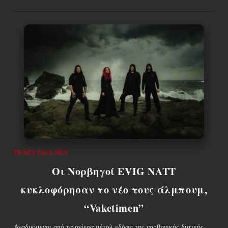
ΤΕΛΕΥΤΑΊΑ ΝΈΑ
Οι Νορβηγοί EVIG NATT
κυκλοφόρησαν το νέο τους άλμπουμ,
“Vaketimen”
Αναδυόμενοι από τα ανίερα μέταλ εδάφη της νορβηγικής δυτικής