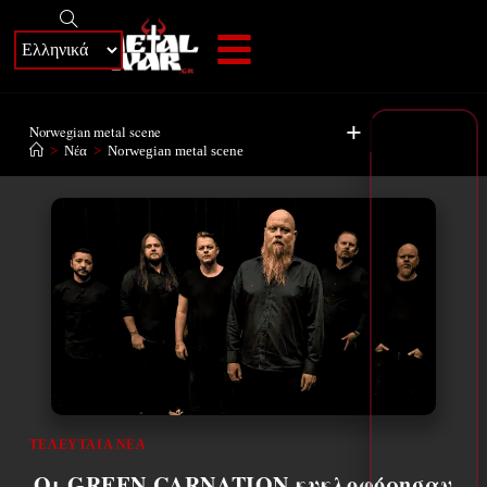
+
Norwegian metal scene
>
Νέα
>
Norwegian metal scene
ΤΕΛΕΥΤΑΊΑ ΝΈΑ
Οι GREEN CARNATION κυκλοφόρησαν