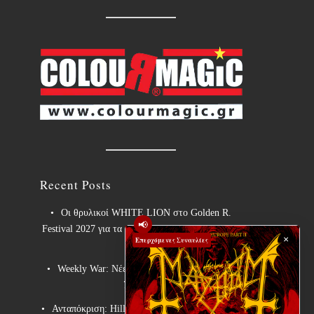
Recent Posts
Οι θρυλικοί WHITE LION στο Golden R.
📢
Festival 2027 για τα 40 χρόνια του εμβληματικού
×
Επερχόμενες Συναυλίες
“Pride”!
Weekly War: Νέες heavy metal κυκλοφορίες
7/8/2026
Ανταπόκριση: Hills Of Rock 2026, Plovdiv BG