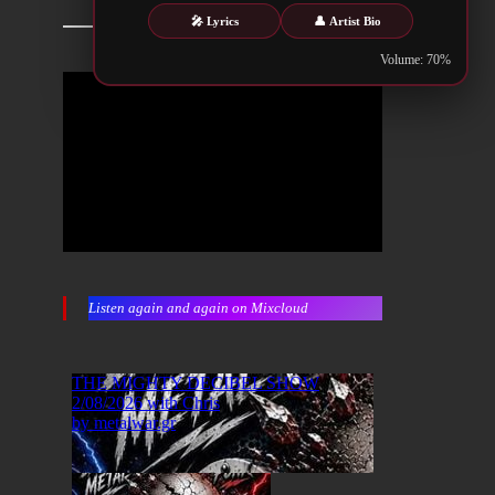
🎤 Lyrics
👤 Artist Bio
Volume: 70%
Listen again and again on Mixcloud