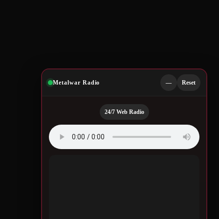
Metalwar Radio
—
Reset
24/7 Web Radio
Quotes by Legendary
Musicians