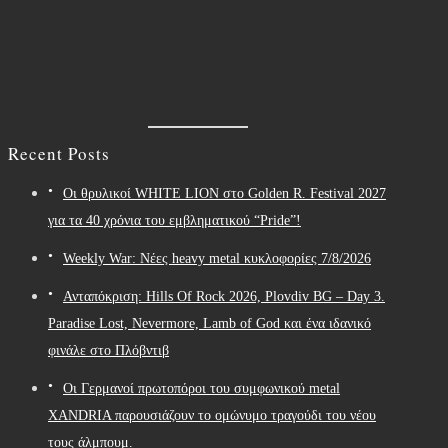
Recent Posts
Οι θρυλικοί WHITE LION στο Golden R. Festival 2027
για τα 40 χρόνια του εμβληματικού “Pride”!
Weekly War: Νέες heavy metal κυκλοφορίες 7/8/2026
Ανταπόκριση: Hills Of Rock 2026, Plovdiv BG – Day 3.
Paradise Lost, Nevermore, Lamb of God και ένα ιδανικό
φινάλε στο Πλόβντιβ
Οι Γερμανοί πρωτοπόροι του συμφωνικού metal
XANDRIA παρουσιάζουν το ομώνυμο τραγούδι του νέου
τους άλμπουμ.