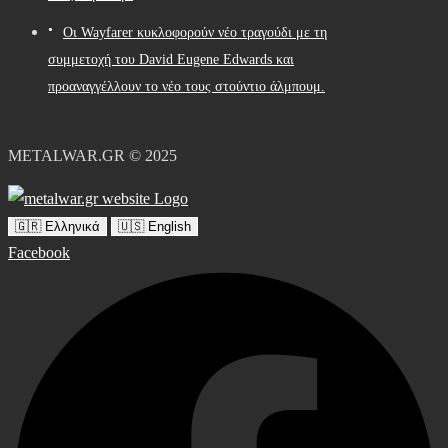
Οι Wayfarer κυκλοφορούν νέο τραγούδι με τη
συμμετοχή του David Eugene Edwards και
προαναγγέλλουν το νέο τους στούντιο άλμπουμ.
METALWAR.GR © 2025
🇬🇷 Ελληνικά
🇺🇸 English
Facebook