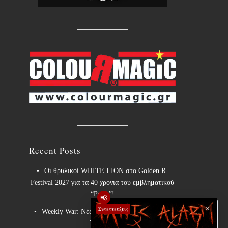
Recent Posts
Οι θρυλικοί WHITE LION στο Golden R.
Festival 2027 για τα 40 χρόνια του εμβληματικού
“Pride”!
📢
×
Συνεντεύξεις
Weekly War: Νέες heavy metal κυκλοφορίες
7/8/2026