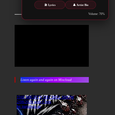
🎤 Lyrics
👤 Artist Bio
Volume: 70%
Listen again and again on Mixcloud