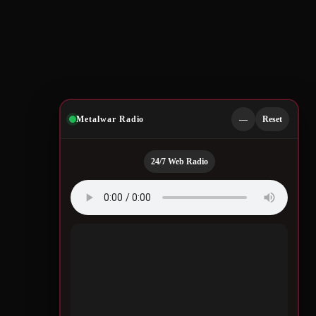
Metalwar Radio
—
Reset
24/7 Web Radio
Quotes by Legendary
Musicians