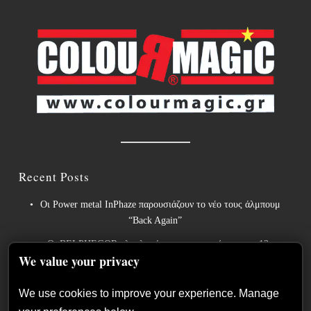
Recent Posts
Οι Power metal InPhaze παρουσιάζουν το νέο τους άλμπουμ
“Back Again”
Οι BELPHEGOR ολοκληρώνουν τις εργασίες για το 13ο
We value your privacy
στούντιο άλμπουμ τους, το οποίο θα κυκλοφορήσει το 2027.
Οι θρύλοι του heavy metal ACCEPT κυκλοφορούν την
We use cookies to improve your experience. Manage
επανηχογραφημένη εκδοχή του «Save Us».