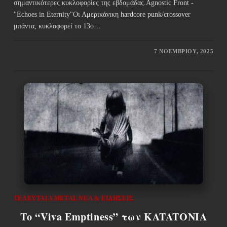
σημαντικότερες κυκλοφορίες της εβδομάδας.Agnostic Front -
"Echoes in Eternity"Οι Αμερικάνικη hardcore punk/crossover
μπάντα, κυκλοφορεί το 13ο…
7 ΝΟΕΜΒΡΊΟΥ, 2025
ΤΕΛΕΥΤΑΊΑ METAL ΝΈΑ & EΙΔΉΣΕΙΣ
Το “Viva Emptiness” των KATATONIA