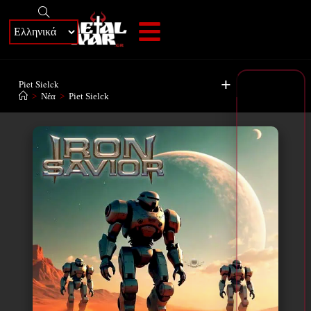
+
Piet Sielck
>
Νέα
>
Piet Sielck