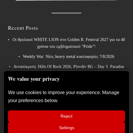
Recent Posts
Οι θρυλικοί WHITE LION στο Golden R. Festival 2027 για τα 40
χρόνια του εμβληματικού “Pride”!
Weekly War: Νέες heavy metal κυκλοφορίες 7/8/2026
Ανταπόκριση: Hills Of Rock 2026, Plovdiv BG – Day 3. Paradise
Lost, Nevermore, Lamb of God και ένα ιδανικό φινάλε στο
We value your privacy
Πλόβντιβ
Οι Γερμανοί πρωτοπόροι του συμφωνικού metal XANDRIA
We use cookies to improve your experience. Manage
παρουσιάζουν το ομώνυμο τραγούδι του νέου τους άλμπουμ.
your preferences below.
Οι Wayfarer κυκλοφορούν νέο τραγούδι με τη συμμετοχή του
David Eugene Edwards και προαναγγέλλουν το νέο τους στούντιο
Reject
άλμπουμ.
Settings
📢