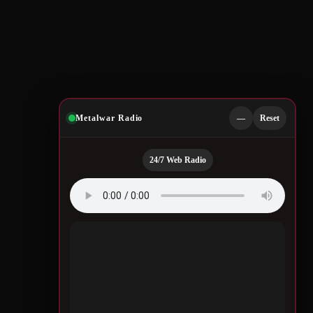
Metalwar Radio
—
Reset
24/7 Web Radio
Quotes by Legendary
Musicians