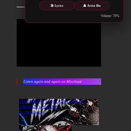
🎤 Lyrics
👤 Artist Bio
Volume: 70%
Listen again and again on Mixcloud