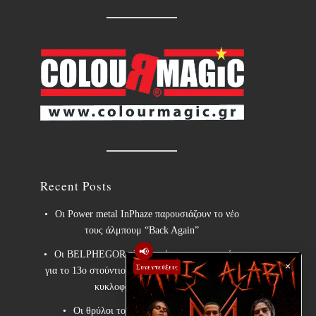
Recent Posts
Οι Power metal InPhaze παρουσιάζουν το νέο
τους άλμπουμ “Back Again”
📢
Οι BELPHEGOR ολοκληρώνουν τις εργασίες
×
Συνεντεύξεις
για το 13ο στούντιο άλμπουμ τους, το οποίο θα
κυκλοφορήσει το 2027.
Οι θρύλοι του heavy metal ACCEPT