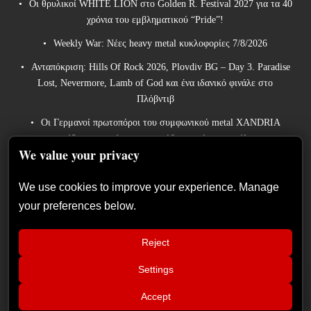
Οι θρυλικοί WHITE LION στο Golden R. Festival 2027 για τα 40
χρόνια του εμβληματικού “Pride”!
Weekly War: Νέες heavy metal κυκλοφορίες 7/8/2026
Ανταπόκριση: Hills Of Rock 2026, Plovdiv BG – Day 3. Paradise
Lost, Nevermore, Lamb of God και ένα ιδανικό φινάλε στο
Πλόβντιβ
Οι Γερμανοί πρωτοπόροι του συμφωνικού metal XANDRIA
παρουσιάζουν το ομώνυμο τραγούδι του νέου τους άλμπουμ.
We value your privacy
Οι Wayfarer κυκλοφορούν νέο τραγούδι με τη συμμετοχή του
David Eugene Edwards και προαναγγέλλουν το νέο τους στούντιο
We use cookies to improve your experience. Manage
άλμπουμ.
your preferences below.
Reject
Settings
📢
ZIVANISHED: Συνέντευξη στο
×
Accept
Metalwar