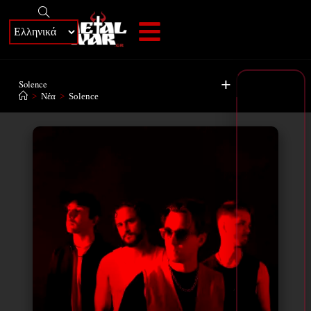
+
Solence
>
Νέα
>
Solence