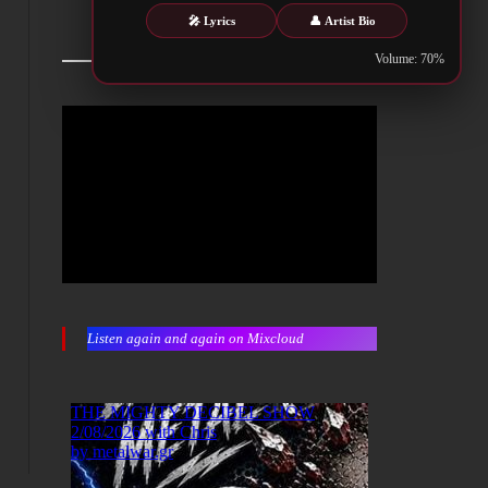
🎤 Lyrics
👤 Artist Bio
Volume: 70%
Listen again and again on Mixcloud