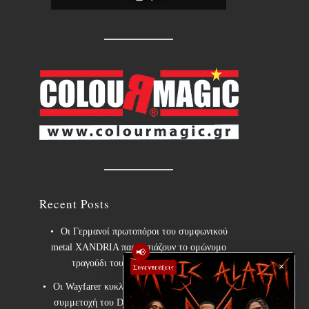
Recent Posts
Οι Γερμανοί πρωτοπόροι του συμφωνικού
metal XANDRIA παρουσιάζουν το ομώνυμο
📢
τραγούδι του νέου τους άλμπουμ.
×
Συνεντεύξεις
Οι Wayfarer κυκλοφορούν νέο τραγούδι με τη
συμμετοχή του David Eugene Edwards και