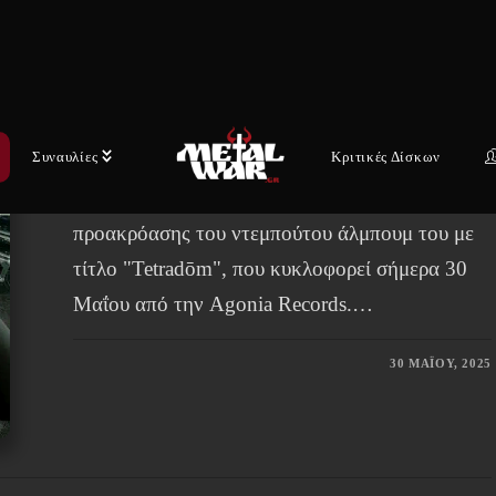
Giorgio & Jeroen Paul Thesseling
παρουσιάζει το ντεμπούτο
άλμπουμ “Tetradōm
Συναυλίες
Κριτικές Δίσκων
Το προοδευτικό Metal-fusion κουαρτέτο
QUADVIUM προσφέρει τη δυνατότητα
προακρόασης του ντεμπούτου άλμπουμ του με
τίτλο "Tetradōm", που κυκλοφορεί σήμερα 30
Μαΐου από την Agonia Records.…
30 ΜΑΪ́ΟΥ, 2025