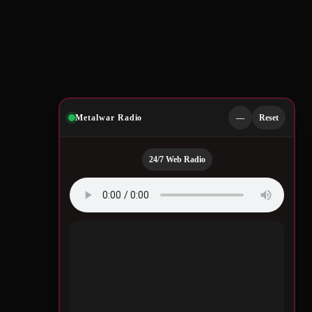
Metalwar Radio
—
Reset
24/7 Web Radio
Quotes by Legendary
Musicians