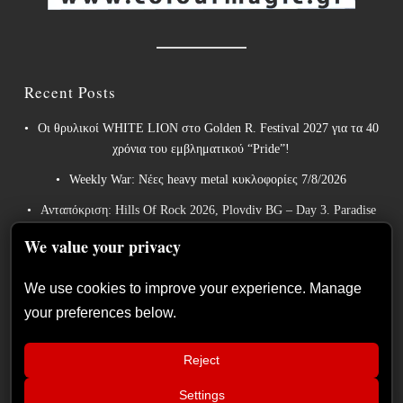
Recent Posts
Οι θρυλικοί WHITE LION στο Golden R. Festival 2027 για τα 40
χρόνια του εμβληματικού “Pride”!
Weekly War: Νέες heavy metal κυκλοφορίες 7/8/2026
Ανταπόκριση: Hills Of Rock 2026, Plovdiv BG – Day 3. Paradise
Lost, Nevermore, Lamb of God και ένα ιδανικό φινάλε στο
We value your privacy
Πλόβντιβ
Οι Γερμανοί πρωτοπόροι του συμφωνικού metal XANDRIA
We use cookies to improve your experience. Manage
παρουσιάζουν το ομώνυμο τραγούδι του νέου τους άλμπουμ.
your preferences below.
Οι Wayfarer κυκλοφορούν νέο τραγούδι με τη συμμετοχή του
David Eugene Edwards και προαναγγέλλουν το νέο τους στούντιο
Reject
άλμπουμ.
Settings
📢