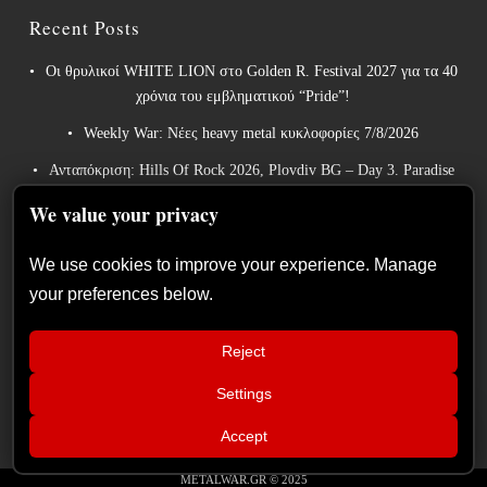
Recent Posts
Οι θρυλικοί WHITE LION στο Golden R. Festival 2027 για τα 40
χρόνια του εμβληματικού “Pride”!
Weekly War: Νέες heavy metal κυκλοφορίες 7/8/2026
Ανταπόκριση: Hills Of Rock 2026, Plovdiv BG – Day 3. Paradise
Lost, Nevermore, Lamb of God και ένα ιδανικό φινάλε στο
We value your privacy
Πλόβντιβ
Οι Γερμανοί πρωτοπόροι του συμφωνικού metal XANDRIA
We use cookies to improve your experience. Manage
παρουσιάζουν το ομώνυμο τραγούδι του νέου τους άλμπουμ.
your preferences below.
Οι Wayfarer κυκλοφορούν νέο τραγούδι με τη συμμετοχή του
David Eugene Edwards και προαναγγέλλουν το νέο τους στούντιο
Reject
άλμπουμ.
Settings
📢
InPhaze – “Back Again” κριτική
×
Accept
δίσκου
METALWAR.GR © 2025