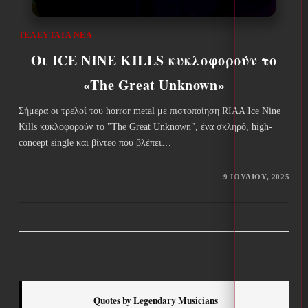
ΤΕΛΕΥΤΑΊΑ ΝΈΑ
Οι ICE NINE KILLS κυκλοφορούν το
«The Great Unknown»
Σήμερα οι τρελοί του horror metal με πιστοποίηση RIAA Ice Nine
Kills κυκλοφορούν το "The Great Unknown", ένα σκληρό, high-
concept single και βίντεο που βλέπει…
9 ΙΟΥΛΊΟΥ, 2025
Quotes by Legendary Musicians