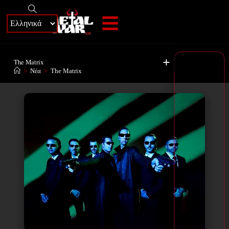
+
The Matrix
>
Νέα
>
The Matrix