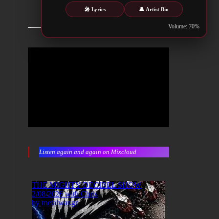
🎤 Lyrics
👤 Artist Bio
Volume: 70%
Listen again and again on Mixcloud