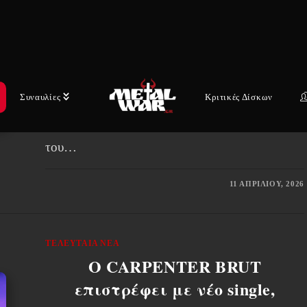
Sam Koltun (κιθάρες) και Wade
Murff (ντραμς)…
Τον Οκτώβριο του 2024, η εμφάνιση των
Godsmack στο Mohegan Sun Arena στο
Συναυλίες
Κριτικές Δίσκων
Uncasville του Κονέκτικατ σηματοδότησε την
τελευταία συναυλία με την κλασική σύνθεση
του…
11 ΑΠΡΙΛΊΟΥ, 2026
ΤΕΛΕΥΤΑΊΑ ΝΈΑ
Ο CARPENTER BRUT
επιστρέφει με νέο single,