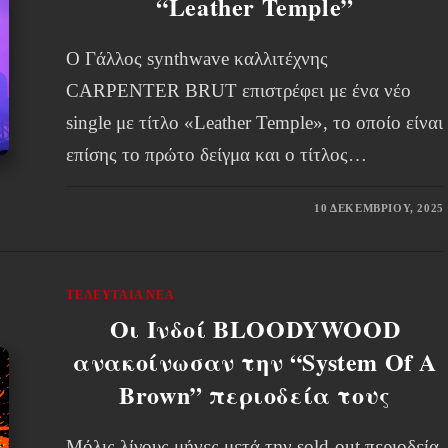
“Leather Temple”
Ο Γάλλος synthwave καλλιτέχνης
CARPENTER BRUT επιστρέφει με ένα νέο
single με τίτλο «Leather Temple», το οποίο είναι
επίσης το πρώτο δείγμα και ο τίτλος…
10 ΔΕΚΕΜΒΡΊΟΥ, 2025
ΤΕΛΕΥΤΑΊΑ ΝΈΑ
Οι Ινδοί BLOODYWOOD
ανακοίνωσαν την “System Of A
Brown” περιοδεία τους
Μόλις λίγους μήνες μετά την sold-out περιοδεία