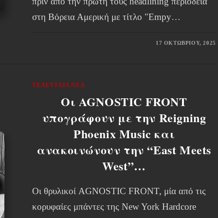
πριν από την πρώτη τους headlining περιοδεία
στη Βόρεια Αμερική με τίτλο "Empy…
17 ΟΚΤΩΒΡΊΟΥ, 2025
ΤΕΛΕΥΤΑΊΑ ΝΈΑ
Οι AGNOSTIC FRONT
υπογράφουν με την Reigning
Phoenix Music και
ανακοινώνουν την “East Meets
West”…
Οι θρυλικοί AGNOSTIC FRONT, μία από τις
κορυφαίες μπάντες της New York Hardcore