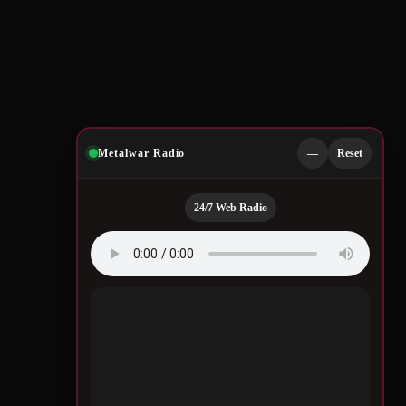
Metalwar Radio
—
Reset
24/7 Web Radio
Quotes by Legendary
Musicians