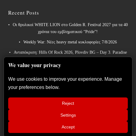
Recent Posts
Οι θρυλικοί WHITE LION στο Golden R. Festival 2027 για τα 40
χρόνια του εμβληματικού “Pride”!
Weekly War: Νέες heavy metal κυκλοφορίες 7/8/2026
Ανταπόκριση: Hills Of Rock 2026, Plovdiv BG – Day 3. Paradise
Lost, Nevermore, Lamb of God και ένα ιδανικό φινάλε στο
We value your privacy
Πλόβντιβ
Οι Γερμανοί πρωτοπόροι του συμφωνικού metal XANDRIA
We use cookies to improve your experience. Manage
παρουσιάζουν το ομώνυμο τραγούδι του νέου τους άλμπουμ.
your preferences below.
Οι Wayfarer κυκλοφορούν νέο τραγούδι με τη συμμετοχή του
David Eugene Edwards και προαναγγέλλουν το νέο τους στούντιο
Reject
άλμπουμ.
Settings
📢
InPhaze – “Back Again” κριτική
×
Accept
δίσκου