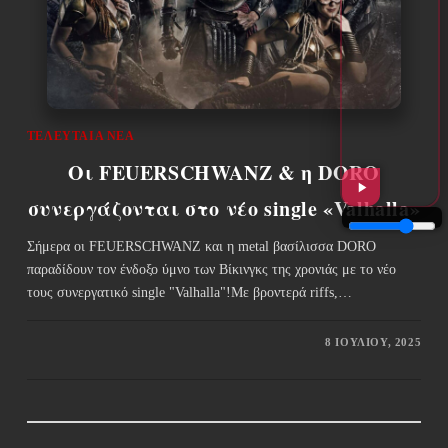
ΤΕΛΕΥΤΑΊΑ ΝΈΑ
Οι FEUERSCHWANZ & η DORO
συνεργάζονται στο νέο single «Valhalla»
Σήμερα οι FEUERSCHWANZ και η metal βασίλισσα DORO
παραδίδουν τον ένδοξο ύμνο των Βίκινγκς της χρονιάς με το νέο
τους συνεργατικό single "Valhalla"!Με βροντερά riffs,…
8 ΙΟΥΛΊΟΥ, 2025