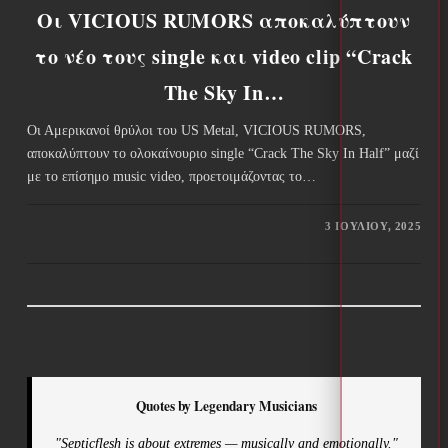
Οι VICIOUS RUMORS αποκαλύπτουν
το νέο τους single και video clip “Crack
The Sky In…
Οι Αμερικανοί θρύλοι του US Metal, VICIOUS RUMORS,
αποκαλύπτουν το ολοκαίνουριο single “Crack The Sky In Half” μαζί
με το επίσημο music video, προετοιμάζοντας το…
3 ΙΟΥΛΊΟΥ, 2025
Quotes by Legendary Musicians
"Septicflesh is about extremes — musically and emotionally."