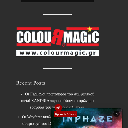
Recent Posts
Οι Γερμανοί πρωτοπόροι του συμφωνικού
metal XANDRIA παρουσιάζουν το ομώνυμο
📢
τραγούδι του νέου τους άλμπουμ.
×
Κριτικές Δίσκων
Οι Wayfarer κυκλοφορούν νέο τραγούδι με τη
συμμετοχή του David Eugene Edwards και