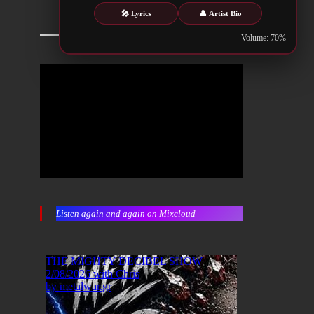
🎤 Lyrics
👤 Artist Bio
Volume: 70%
Listen again and again on Mixcloud