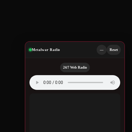
Metalwar Radio
—
Reset
24/7 Web Radio
Quotes by Legendary
Musicians