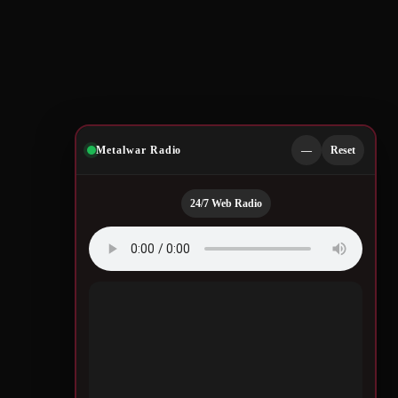
Metalwar Radio
—
Reset
24/7 Web Radio
Quotes by Legendary
Musicians