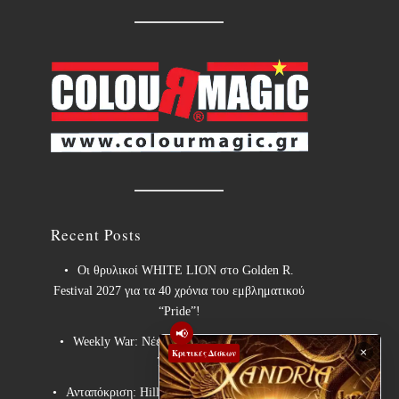
Recent Posts
Οι θρυλικοί WHITE LION στο Golden R.
Festival 2027 για τα 40 χρόνια του εμβληματικού
“Pride”!
📢
Weekly War: Νέες heavy metal κυκλοφορίες
×
Κριτικές Δίσκων
7/8/2026
Ανταπόκριση: Hills Of Rock 2026, Plovdiv BG