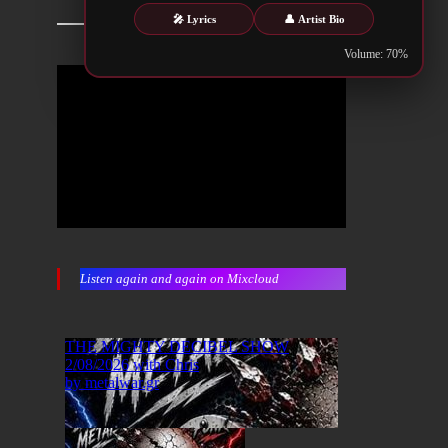
🎤 Lyrics
👤 Artist Bio
Volume: 70%
Listen again and again on Mixcloud