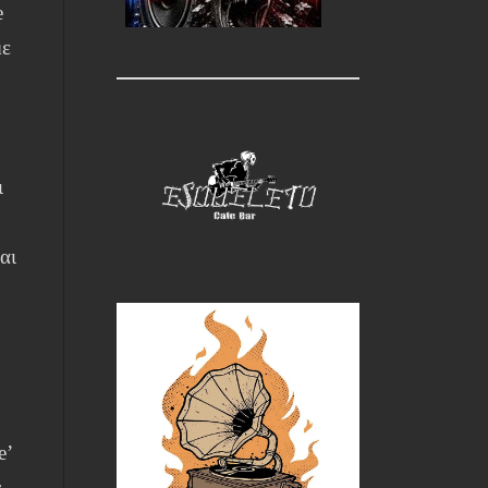
e
με
ι
αι
e’
ς