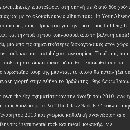
e.own.the.sky επιστρέφουν στη σκηνή μετά από δύο χρόν
σίας και με το ολοκαίνουργιο album τους ‘In Your Absenc
αποσκευές τους. Πρόκειται για την τρίτη τους full-length
ειά, και την πρώτη που κυκλοφορεί από τη βελγική dunk!
rds, μια από τις σημαντικότερες δισκογραφικές στον χώρο
ost-rock και post-metal ήχου παγκοσμίως. Το album, που
ε αίσθηση στα διαδικτυακά μέσα, θα πλαισιωθεί από το
ο ευρωπαϊκό τουρ της μπάντας, το οποίο θα καταλήξει σ
μεγάλη γιορτή στην Αθήνα το βράδυ της 19ης Δεκεμβρίου.
e.own.the.sky σχηματίστηκαν την άνοιξη του 2010, ενώ 
η τους δουλειά με τίτλο “The Glass/Nails EP” κυκλοφόρη
Γενάρη του 2013 και γνώρισε καθολική αναγνώριση από
fans της instrumental rock και metal μουσικής. Με