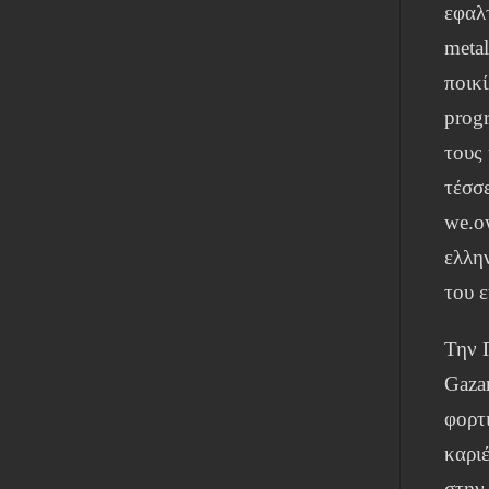
εφαλτ
meta
ποικ
prog
τους
τέσσ
we.o
ελλη
του 
Την 
Gaza
φορτ
καρι
στην 