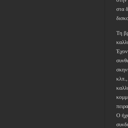
στα 
δισκ
Τη β
καλλ
Έχον
συνθ
σκην
κλπ.,
καλλ
κομμ
πειρ
Ο ήχ
συνδυ