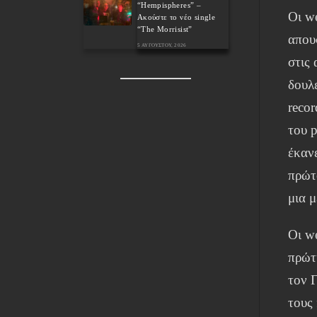
“Hempispheres” –
Οι w
Ακούστε το νέο single
“The Morrisist”
απου
5 ΑΥΓΟΎΣΤΟΥ, 2026
στις 
δουλ
reco
του p
έκαν
πρώτ
μια 
Οι w
πρώτ
τον 
τους 