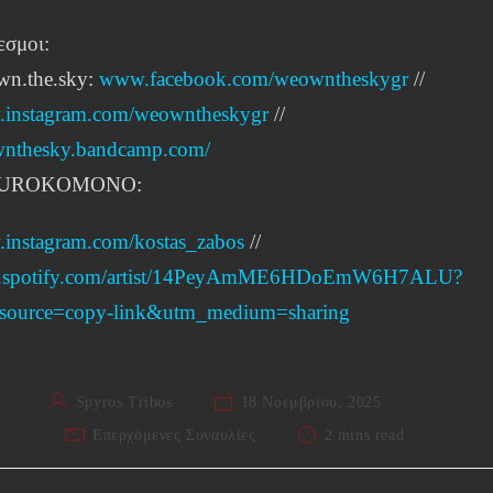
εσμοι:
wn.the.sky:
www.facebook.com/weowntheskygr
//
instagram.com/weowntheskygr
//
nthesky.bandcamp.com/
UROKOMONO:
instagram.com/kostas_zabos
//
.spotify.com/artist/14PeyAmME6HDoEmW6H7ALU?
source=copy-link&utm_medium=sharing
Spyros Tribos
18 Νοεμβρίου, 2025
Επερχόμενες Συναυλίες
2 mins read