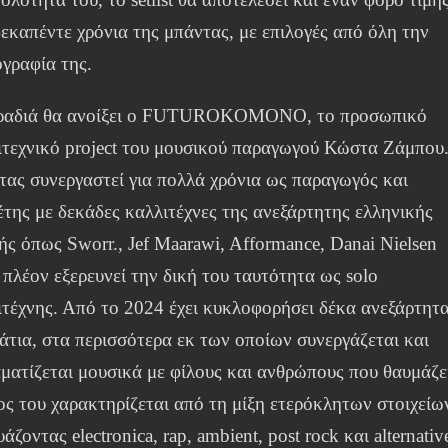
δεκαπέντε χρόνια της μπάντας, με επιλογές από όλη την
ογραφία της.
ραδιά θα ανοίξει ο FUTUROKOMONO, το προσωπικό
ιτεχνικό project του μουσικού παραγωγού Κώστα Ζάμπου
τας συνεργαστεί για πολλά χρόνια ως παραγωγός και
έτης με δεκάδες καλλιτέχνες της ανεξάρτητης ελληνικής
ής όπως Sworr., Jef Maarawi, Afformance, Danai Nielsen
 πλέον εξερευνεί την δική του ταυτότητα ως solo
ιτέχνης. Από το 2024 έχει κυκλοφορήσει δέκα ανεξάρτητ
άτια, στα περισσότερα εκ των οποίων συνεργάζεται και
αματίζεται μουσικά με φίλους και ανθρώπους που θαυμάζε
ος του χαρακτηρίζεται από τη μίξη ετερόκλητων στοιχείω
άζοντας electronica, rap, ambient, post rock και alternativ