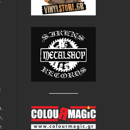
.
α
ι.
ν,
e.