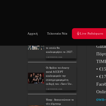
Οι Power metal InPhaze
MAD
παρουσιάζουν το νέο τους
άλμπουμ “Back Again”
5 ΑΥΓΟΎΣΤΟΥ, 2026
we.ow
Ope
Οι BELPHEGOR
Αρχική
Τελευταία Νέα
Live Ραδιόφωνο
ολοκληρώνουν τις
Παρα
εργασίες για το 13ο
στούντιο άλμπουμ τους,
Gaza
το οποίο θα
κυκλοφορήσει το 2027.
Πόρτ
5 ΑΥΓΟΎΣΤΟΥ, 2026
ΤΙΜΕ
Οι θρύλοι του heavy
• €1
metal ACCEPT
• €17
κυκλοφορούν την
επανηχογραφημένη
Face
εκδοχή του «Save Us».
5 ΑΥΓΟΎΣΤΟΥ, 2026
Onlin
own-
Sleep: Ανακοινώνουν το
νέο άλμπουμ