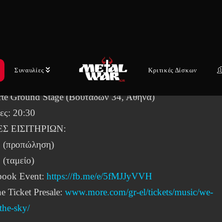
E OF STONE PROUDLY PRESENTS
n.the.sky – ‘In Your Absence’ live album presentation
ning Act: FUTUROKOMONO
Συναυλίες
Κριτικές Δίσκων
σκευή 19 Δεκεμβρίου 2025
rte Ground Stage (Βουτάδων 34, Αθήνα)
ες: 20:30
Σ ΕΙΣΙΤΗΡΙΩΝ:
5 (προπώληση)
 (ταμείο)
book Event:
https://fb.me/e/5fMJJyVVH
e Ticket Presale:
www.more.com/gr-el/tickets/music/we-
the-sky/