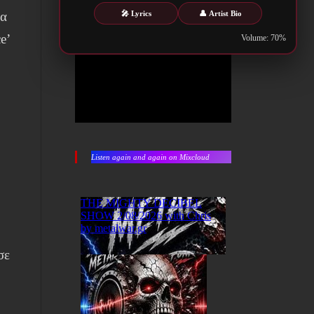
🎤 Lyrics
👤 Artist Bio
ια
e’
Volume: 70%
Listen again and again on Mixcloud
ε
η
σε