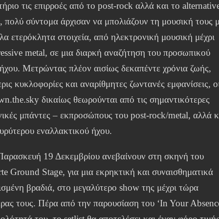
ήριο τις επιρροές από το post-rock αλλά και το alternativ
l, πολύ σύντομα άρχισαν να μπολιάζουν τη μουσική τους 
ίλα ετερόκλητα στοιχεία, από ηλεκτρονική μουσική μέχρι
ressive metal, σε μια διαρκή αναζήτηση του προσωπικού
 ήχου. Μετρώντας πλέον αισίως δεκαπέντε χρόνια ζωής,
ερις κυκλοφορίες και αναρίθμητες ζωντανές εμφανίσεις, ο
wn.the.sky δικαίως θεωρούνται από τις σημαντικότερες
νικές μπάντες – εκπροσώπους του post-rock/metal, αλλά κ
ευρύτερου εναλλακτικού ήχου.
Παρασκευή 19 Δεκεμβρίου ανεβαίνουν στη σκηνή του
rte Ground Stage, για μια εκρηκτική και συναισθηματικά
ισμένη βραδιά, στο μεγαλύτερο show της μέχρι τώρα
έρας τους. Πέρα από την παρουσίαση του ‘In Your Absenc
ολότητά του, το setlist θα αποτελέσει και έναν φόρο τιμή