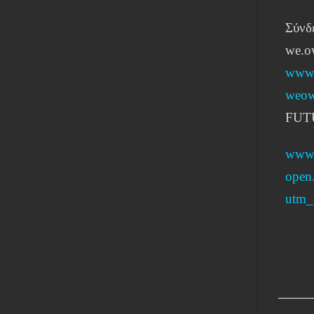
Σύνδ
we.o
www.
weow
FUT
www.
open
utm_