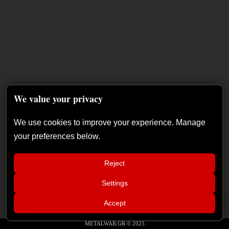
We value your privacy
We use cookies to improve your experience. Manage
your preferences below.
Reject
Settings
📢
Xandria – Eclipse: Κριτική άλμπουμ
×
Accept
METALWAR.GR © 2025