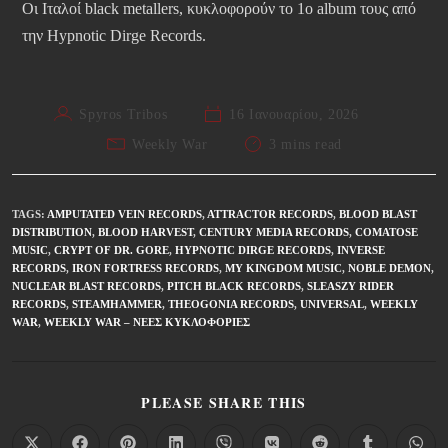
Οι Ιταλοί black metallers, κυκλοφορούν το 1ο album τους από
την Hypnotic Dirge Records.
Spyros Tribos
16 Ιανουαρίου, 2026
Weekly War
3 mins read
TAGS
:
AMPUTATED VEIN RECORDS
,
ATTRACTOR RECORDS
,
BLOOD BLAST
DISTRIBUTION
,
BLOOD HARVEST
,
CENTURY MEDIA RECORDS
,
COMATOSE
MUSIC
,
CRYPT OF DR. GORE
,
HYPNOTIC DIRGE RECORDS
,
INVERSE
RECORDS
,
IRON FORTRESS RECORDS
,
MY KINGDOM MUSIC
,
NOBLE DEMON
,
NUCLEAR BLAST RECORDS
,
PITCH BLACK RECORDS
,
SLEASZY RIDER
RECORDS
,
STEAMHAMMER
,
THEOGONIA RECORDS
,
UNIVERSAL
,
WEEKLY
WAR
,
WEEKLY WAR – ΝΈΕΣ ΚΥΚΛΟΦΟΡΊΕΣ
PLEASE SHARE THIS