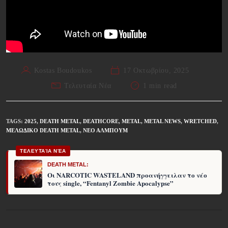
Kostas Boudoukos
17 Οκτωβρίου, 2025
Τελευταία Νέα
1 min read
TAGS
:
2025
,
DEATH METAL
,
DEATHCORE
,
METAL
,
METAL NEWS
,
WRETCHED
,
ΜΕΛΩΔΙΚΌ DEATH METAL
,
ΝΈΟ ΆΛΜΠΟΥΜ
ΤΕΛΕΥΤΑΊΑ ΝΈΑ
DEATH METAL:
Οι NARCOTIC WASTELAND προανήγγειλαν το νέο
τους single, “Fentanyl Zombie Apocalypse”