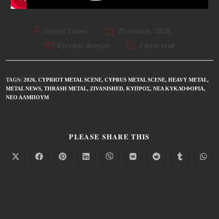
Spyros Tribos
29 Ιουνίου, 2026
Κριτικές Δίσκων
2 mins read
TAGS
:
2026
,
CYPRIOT METAL SCENE
,
CYPRUS METAL SCENE
,
HEAVY METAL
,
METAL NEWS
,
THRASH METAL
,
ΖIVANISHED
,
ΚΎΠΡΟΣ
,
ΝΈΑ ΚΥΚΛΟΦΟΡΊΑ
,
ΝΈΟ ΆΛΜΠΟΥΜ
PLEASE SHARE THIS