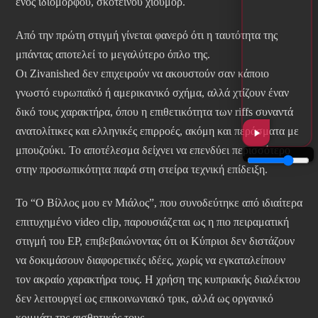
ενός ιδιόμορφου, σκοτεινού χιούμορ.
Από την πρώτη στιγμή γίνεται φανερό ότι η ταυτότητα της
μπάντας αποτελεί το μεγαλύτερο όπλο της.
Οι Zivanished δεν επιχειρούν να ακουστούν σαν κάποιο
γνωστό ευρωπαϊκό ή αμερικανικό σχήμα, αλλά χτίζουν έναν
δικό τους χαρακτήρα, όπου η επιθετικότητα των riffs συναντά
ανατολίτικες και ελληνικές επιρροές, ακόμη και περάσματα με
μπουζούκι. Το αποτέλεσμα δείχνει να επενδύει περισσότερο
στην προσωπικότητα παρά στη στείρα τεχνική επίδειξη.
Το “Ο Βίλλος μου εν Μιάλος”, που συνοδεύτηκε από ιδιαίτερα
επιτυχημένο video clip, παρουσιάζεται ως η πιο πειραματική
στιγμή του EP, επιβεβαιώνοντας ότι οι Κύπριοι δεν διστάζουν
να δοκιμάσουν διαφορετικές ιδέες, χωρίς να εγκαταλείπουν
τον ακραίο χαρακτήρα τους. Η χρήση της κυπριακής διαλέκτου
δεν λειτουργεί ως επικοινωνιακό τρικ, αλλά ως οργανικό
κομμάτι της αισθητικής τους.