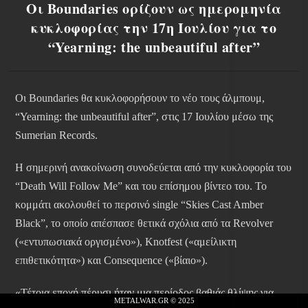
Οι Boundaries ορίζουν ως ημερομηνία
κυκλοφορίας την 17η Ιουλίου για το
“Yearning: the unbeautiful after”
Οι Boundaries θα κυκλοφορήσουν το νέο τους άλμπουμ,
“Yearning: the unbeautiful after”, στις 17 Ιουλίου μέσω της
Sumerian Records.
Η σημερινή ανακοίνωση συνοδεύεται από την κυκλοφορία του
“Death Will Follow Me” και του επίσημου βίντεο του. Το
κομμάτι ακολουθεί το περσινό single “Skies Cast Amber
Black”, το οποίο απέσπασε θετικά σχόλια από τα Revolver
(«εντυπωσιακά οργισμένο»), Knotfest («αμείλικτη
επιθετικότητα») και Consequence («βίαιο»).
«Τέτοια εποχή πέρυσι ήταν μια περίοδος βαθιάς θλίψης για
METALWAR.GR © 2025