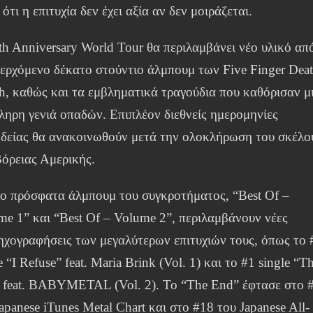
ότι η επιτυχία δεν έχει αξία αν δεν μοιράζεται.
th Anniversary World Tour θα περιλαμβάνει νέο υλικό απ
περχόμενο δέκατο στούντιο άλμπουμ των Five Finger Dea
h, καθώς και τα εμβληματικά τραγούδια που καθόρισαν μ
ληρη γενιά οπαδών. Επιπλέον διεθνείς ημερομηνίες
οδείας θα ανακοινωθούν μετά την ολοκλήρωση του σκέλο
Βόρειας Αμερικής.
ιο πρόσφατα άλμπουμ του συγκροτήματος, “Best Of –
me 1” και “Best Of – Volume 2”, περιλαμβάνουν νέες
ηχογραφήσεις των μεγαλύτερων επιτυχιών τους, όπως το 
e “I Refuse” feat. Maria Brink (Vol. 1) και το #1 single “T
 feat. BABYMETAL (Vol. 2). Το “The End” έφτασε στο 
apanese iTunes Metal Chart και στο #18 του Japanese All-