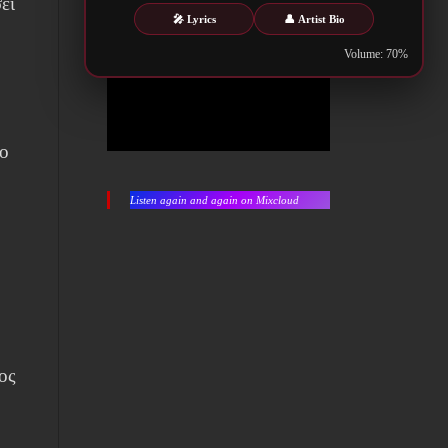
ει
🎤 Lyrics
👤 Artist Bio
Volume: 70%
ιο
h
Listen again and again on Mixcloud
ος