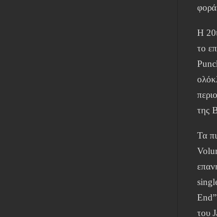
φορά 
Η 20
το ε
Punc
ολόκ
περι
της 
Τα π
Volu
επαν
singl
End”
του J