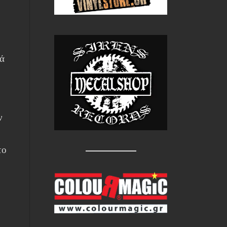
λά
ν
το