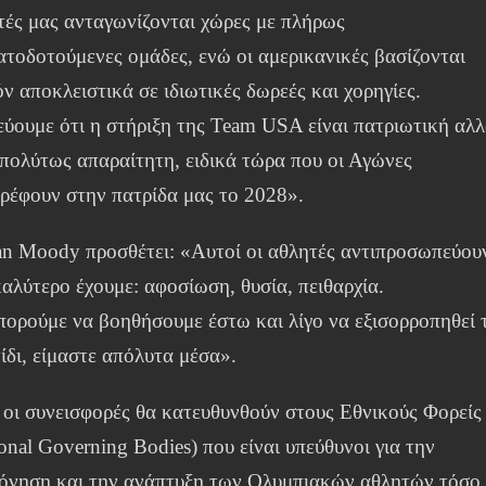
τές μας ανταγωνίζονται χώρες με πλήρως
ατοδοτούμενες ομάδες, ενώ οι αμερικανικές βασίζονται
ν αποκλειστικά σε ιδιωτικές δωρεές και χορηγίες.
εύουμε ότι η στήριξη της Team USA είναι πατριωτική αλ
απολύτως απαραίτητη, ειδικά τώρα που οι Αγώνες
τρέφουν στην πατρίδα μας το 2028».
an Moody προσθέτει: «Αυτοί οι αθλητές αντιπροσωπεύου
καλύτερο έχουμε: αφοσίωση, θυσία, πειθαρχία.
πορούμε να βοηθήσουμε έστω και λίγο να εξισορροπηθεί 
ίδι, είμαστε απόλυτα μέσα».
 οι συνεισφορές θα κατευθυνθούν στους Εθνικούς Φορείς
onal Governing Bodies) που είναι υπεύθυνοι για την
όνηση και την ανάπτυξη των Ολυμπιακών αθλητών τόσο