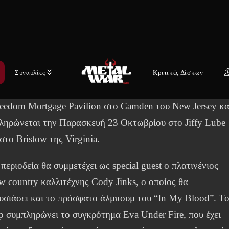
από τα μεγαλύτερα hard rock συγκροτήματα στον κόσμο, 
πλατινένιοι Five Finger Death Punch, ανακοινώνουν το
ο σκέλος της παγκόσμιας περιοδείας τους για τα έτη 202
 Παραγωγή της περιοδείας έχει η Live Nation και το
Συναυλίες
Κριτικές Δίσκων
στιο tour των 48 πόλεων ξεκινά τη Δευτέρα 20 Ιουλίου απ
reedom Mortgage Pavilion στο Camden του New Jersey κα
ληρώνεται την Παρασκευή 23 Οκτωβρίου στο Jiffy Lube
στο Bristow της Virginia.
περιοδεία θα συμμετέχει ως special guest ο πλατινένιος
w country καλλιτέχνης Cody Jinks, ο οποίος θα
υσιάσει και το πρόσφατο άλμπουμ του “In My Blood”. Τ
up συμπληρώνει το συγκρότημα Eva Under Fire, που έχει