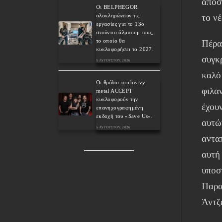
αποσ
Οι BELPHEGOR
ολοκληρώνουν τις
το ν
εργασίες για το 13ο
στούντιο άλμπουμ τους,
το οποίο θα
Πέρα
κυκλοφορήσει το 2027.
συγκρ
5 ΑΥΓΟΎΣΤΟΥ, 2026
καλό
Οι θρύλοι του heavy
φιλα
metal ACCEPT
κυκλοφορούν την
έχουν
επανηχογραφημένη
εκδοχή του «Save Us».
αυτώ
5 ΑΥΓΟΎΣΤΟΥ, 2026
ανταπ
αυτή
υποσ
Παρα
Άντζ