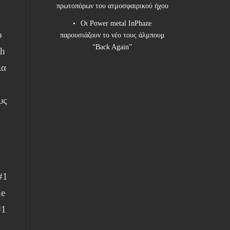
πρωτοπόρων του ατμοσφαιρικού ήχου
Οι Power metal InPhaze
ό
παρουσιάζουν το νέο τους άλμπουμ
“Back Again”
th
ια
υς
#1
he
#1