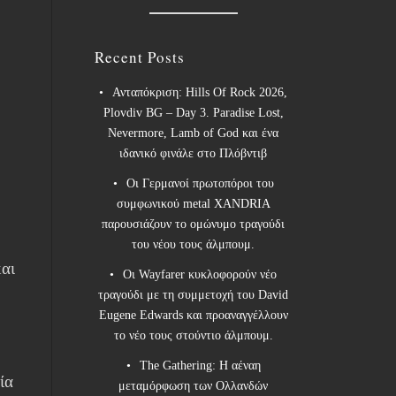
Recent Posts
Ανταπόκριση: Hills Of Rock 2026,
Plovdiv BG – Day 3. Paradise Lost,
Nevermore, Lamb of God και ένα
ιδανικό φινάλε στο Πλόβντιβ
Οι Γερμανοί πρωτοπόροι του
συμφωνικού metal XANDRIA
παρουσιάζουν το ομώνυμο τραγούδι
του νέου τους άλμπουμ.
αι
Οι Wayfarer κυκλοφορούν νέο
τραγούδι με τη συμμετοχή του David
Eugene Edwards και προαναγγέλλουν
το νέο τους στούντιο άλμπουμ.
The Gathering: Η αέναη
ία
μεταμόρφωση των Ολλανδών