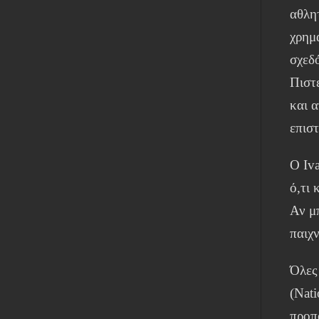
αθλη
χρημ
σχεδό
Πιστ
και 
επισ
Ο Iv
ό,τι 
Αν μ
παιχν
Όλες
(Nati
προπ