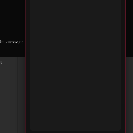
οι
6–
Συνεντεύξεις
Weekly War
Επικοινωνία
ό
ι
ο