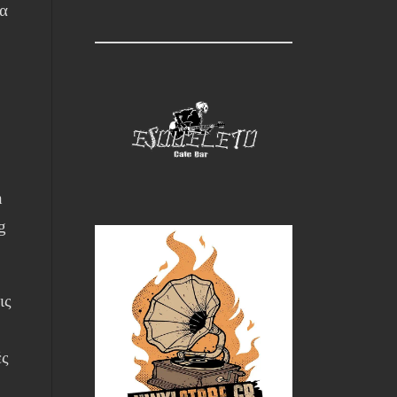
ια
n
g
ις
ές