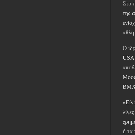
Στο π
της α
ενίσ
αθλη
Ο ιδρ
USA 
αποδ
Mood
BMX 
«Είνα
λίγε
χρημ
ή τα