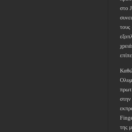
στο 
συνε
τους
εξοπ
χρει
επίπε
Καθώ
Ολυμ
πρωτ
στην
εκπρ
Fing
της 