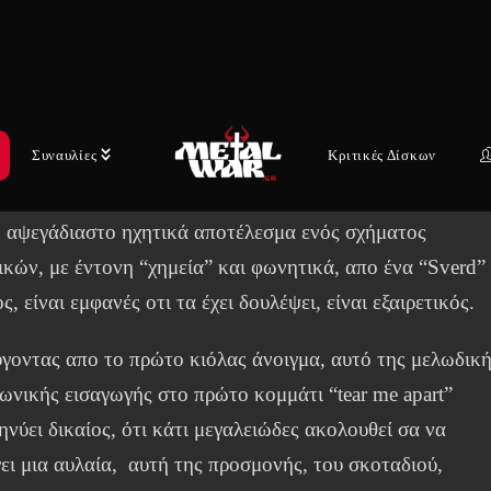
σκος έχει διάρκεια περίπου 38 λεπτά ακατάπαυστου
δικού Death Metal με μια ανεπαίσθητη πινελιά Black
ροής, εκδηλώνοντας και άλλα είδη μέσα, όπως power που
δικά μου αυτιά ακούγεται συναρπαστικό. Απο αρχή μέχρι
Συναυλίες
Κριτικές Δίσκων
υς, πρόκειτε για ενα δίσκο καλά δομημένο τόσο μελωδικά
και στιχουργικά. Κιθάρες, ,drums, μπάσο, μαρτυρούν ένα
ο αψεγάδιαστο ηχητικά αποτέλεσμα ενός σχήματος
ικών, με έντονη “χημεία” και φωνητικά, απο ένα “Sverd”
ς, είναι εμφανές οτι τα έχει δουλέψει, είναι εξαιρετικός.
γοντας απο το πρώτο κιόλας άνοιγμα, αυτό της μελωδική
ωνικής εισαγωγής στο πρώτο κομμάτι “tear me apart”
νύει δικαίος, ότι κάτι μεγαλειώδες ακολουθεί σα να
γει μια αυλαία, αυτή της προσμονής, του σκοταδιού,