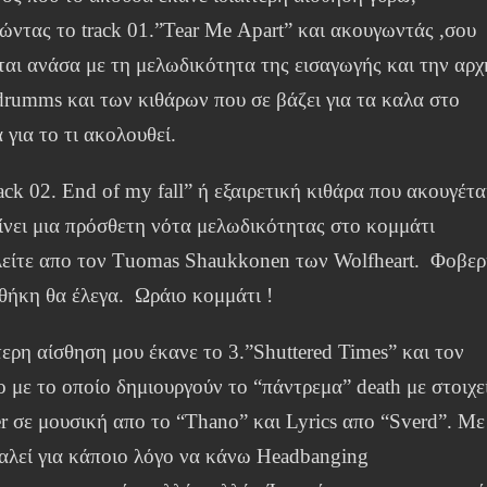
νώντας το track 01.”Tear Μe Αpart” και ακουγωντάς ,σου
ται ανάσα με τη μελωδικότητα της εισαγωγής και την αρχ
drumms και των κιθάρων που σε βάζει για τα καλα στο
 για το τι ακολουθεί.
ack 02. End of my fall” ή εξαιρετική κιθάρα που ακουγέτα
δίνει μια πρόσθετη νότα μελωδικότητας στο κομμάτι
λείτε απο τον Τuomas Shaukkonen των Wolfheart. Φοβε
θήκη θα έλεγα. Ωράιο κομμάτι !
τερη αίσθηση μου έκανε το 3.”Shuttered Times” και τον
ο με το οποίο δημιουργούν το “πάντρεμα” death με στοιχε
r σε μουσική απο το “Thano” και Lyrics απο “Sverd”. Με
αλεί για κάποιο λόγο να κάνω Headbanging