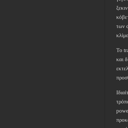
ξεκι
κόβε
των 
κλίμα
Το tr
και 
εκτε
προσ
Ιδιαί
τρόπ
powe
προκ