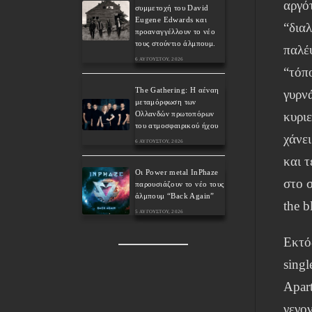
αργό
συμμετοχή του David
Eugene Edwards και
“διαλ
προαναγγέλλουν το νέο
τους στούντιο άλμπουμ.
παλέ
6 ΑΥΓΟΎΣΤΟΥ, 2026
“τόπ
The Gathering: Η αέναη
γυρνά
μεταμόρφωση των
Ολλανδών πρωτοπόρων
κυριε
του ατμοσφαιρικού ήχου
χάνει
6 ΑΥΓΟΎΣΤΟΥ, 2026
και τ
Οι Power metal InPhaze
στο 
παρουσιάζουν το νέο τους
άλμπουμ “Back Again”
the b
5 ΑΥΓΟΎΣΤΟΥ, 2026
Εκτό
singl
Apar
γεγο