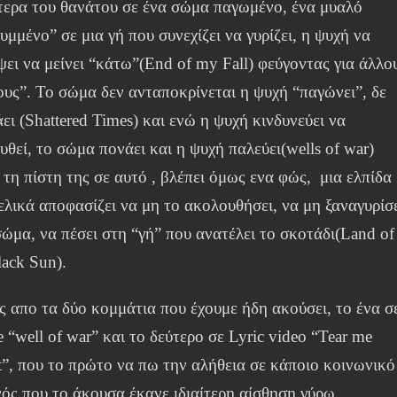
τερα του θανάτου σε ένα σώμα παγωμένο, ένα μυαλό
υμμένο” σε μια γή που συνεχίζει να γυρίζει, η ψυχή να
ψει να μείνει “κάτω”(End of my Fall) φεύγοντας για άλλο
ους”. Το σώμα δεν ανταποκρίνεται η ψυχή “παγώνει”, δε
ει (Shattered Times) και ενώ η ψυχή κινδυνεύει να
υθεί, το σώμα πονάει και η ψυχή παλεύει(wells of war)
 τη πίστη της σε αυτό , βλέπει όμως ενα φώς, μια ελπίδα
ελικά αποφασίζει να μη το ακολουθήσει, να μη ξαναγυρίσ
σώμα, να πέσει στη “γή” που ανατέλει το σκοτάδι(Land of
lack Sun).
ς απο τα δύο κομμάτια που έχουμε ήδη ακούσει, το ένα σ
e “well of war” και το δεύτερο σε Lyric video “Tear me
t”, που το πρώτο να πω την αλήθεια σε κάποιο κοινωνικό
νός που το άκουσα έκανε ιδιαίτερη αίσθηση γύρω,