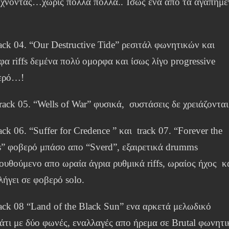
χνοντας…χωρίς πολλά πολλά.. Ίσως ένα απο τα αγαπημέ
ack 04. “Our Destructive Tide” ρεσιτάλ φωνητικών και
α riffs δεμένα πολύ ομορφα και ίσως λίγο progressive
ερό…!
rack 05. “Wells of War” φυσικά, συστάσεις δε χρειάζοντ
ack 06. “Suffer for Credence ” και track 07. “Forever the
s” φοβερό μπάσο απο “Sverd”, εξαιρετικά drumms
ουθούμενο απο ωραία άγρια ρυθμικά riffs, ωραίος ήχος κ
λήγει σε φοβερό solo.
rack 08 “Land of the Black Sun” ενα αρκετά μελωδικό
άτι με δύο φωνές, εναλλαγές απο ήρεμα σε Brutal φωνητι