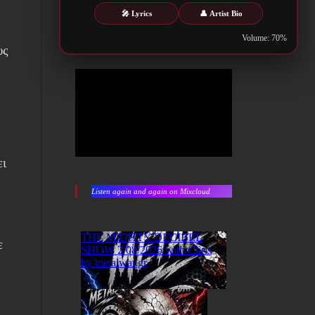
🎤 Lyrics
👤 Artist Bio
Volume: 70%
υς
ει
Listen again and again on Mixcloud
ε