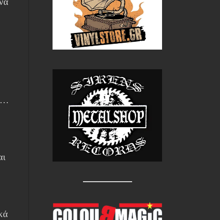
να
αι…
αι
κά