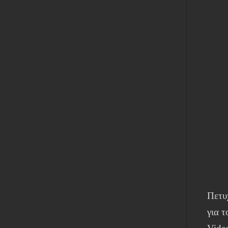
Πετυ
για τ