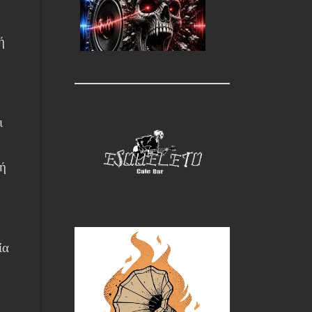
ή
ι
ρή
ία