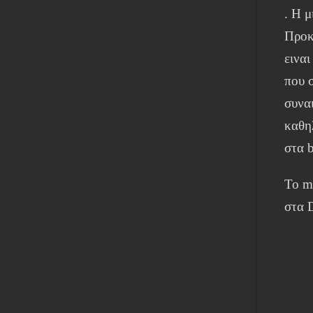
. Η 
Προκ
ειναι
που 
συνα
καθη
στα b
Το m
στα 