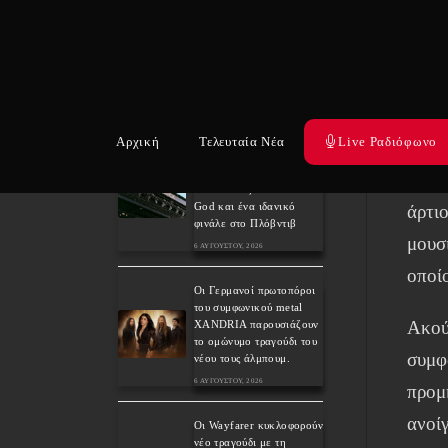
Ο δί
Weekly War: Νέες heavy
μελω
metal κυκλοφορίες
7/8/2026
επιρ
7 ΑΥΓΟΎΣΤΟΥ, 2026
στα 
Ανταπόκριση: Hills Of
Αρχική
Τελευταία Νέα
Live Ραδιόφωνο
τέλο
Rock 2026, Plovdiv BG –
Day 3. Paradise Lost,
όσο 
Nevermore, Lamb of
God και ένα ιδανικό
άρτι
φινάλε στο Πλόβντιβ
μουσ
6 ΑΥΓΟΎΣΤΟΥ, 2026
οποίο
Οι Γερμανοί πρωτοπόροι
του συμφωνικού metal
Ακού
XANDRIA παρουσιάζουν
το ομώνυμο τραγούδι του
συμφ
νέου τους άλμπουμ.
6 ΑΥΓΟΎΣΤΟΥ, 2026
προμη
ανοί
Οι Wayfarer κυκλοφορούν
νέο τραγούδι με τη