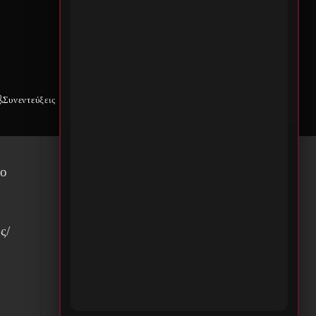
Συνεντεύξεις
Weekly War
Επικοινωνία
 ο
ς/