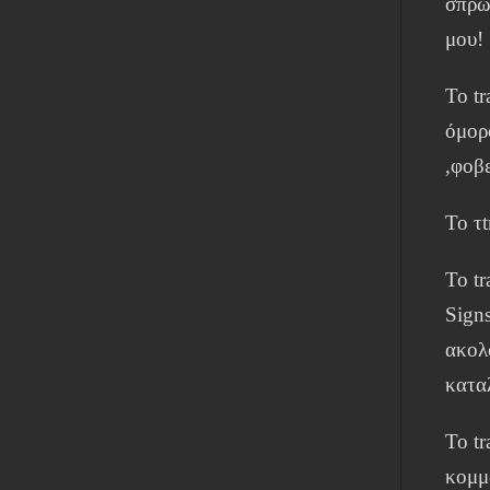
σπρώ
μου!
To tr
όμορφ
,φοβ
To τt
Το tr
Sign
ακολ
κατα
Το t
κομμ