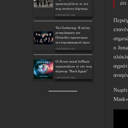
ότι
προαναγγέλλουν το νέο
τους στούντιο άλμπουμ.
6 ΑΥΓΟΎΣΤΟΥ, 2026
Περιέγ
The Gathering: Η αέναη
επανέν
μεταμόρφωση των
σημειώ
Ολλανδών πρωτοπόρων
του ατμοσφαιρικού ήχου
ο Jona
6 ΑΥΓΟΎΣΤΟΥ, 2026
ολόκλ
Οι Power metal InPhaze
αγριότ
παρουσιάζουν το νέο τους
άλμπουμ “Back Again”
αναγέν
5 ΑΥΓΟΎΣΤΟΥ, 2026
Νωρίτ
Mask»