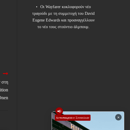
Οι Wayfarer κυκλοφορούν νέο
τραγούδι με τη συμμετοχή του David
Eugene Edwards και προαναγγέλλουν
το νέο τους στούντιο άλμπουμ.
 στη
ition
Onen
📢
×
Ανταποκρίσεις Συναυλιών