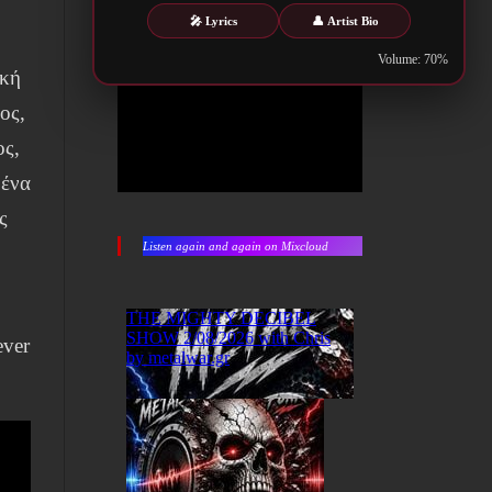
🎤 Lyrics
👤 Artist Bio
Volume: 70%
ική
ος,
ος,
 ένα
ς
Listen again and again on Mixcloud
ever