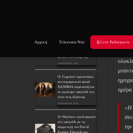
Weekly War: Νέες heavy
Το άλ
metal κυκλοφορίες
7/8/2026
ιδρυτι
7 ΑΥΓΟΎΣΤΟΥ, 2026
Σεπτέμ
Ανταπόκριση: Hills Of
μάχη 
Rock 2026, Plovdiv BG –
Αρχική
Τελευταία Νέα
Live Ραδιόφωνο
Day 3. Paradise Lost,
Nevermore, Lamb of
Παρά 
God και ένα ιδανικό
φινάλε στο Πλόβντιβ
ολοκλ
6 ΑΥΓΟΎΣΤΟΥ, 2026
μπάντ
Οι Γερμανοί πρωτοπόροι
ηχογρ
του συμφωνικού metal
XANDRIA παρουσιάζουν
ημέρα 
το ομώνυμο τραγούδι του
νέου τους άλμπουμ.
6 ΑΥΓΟΎΣΤΟΥ, 2026
«Η 
στο
Οι Wayfarer κυκλοφορούν
νέο τραγούδι με τη
την
συμμετοχή του David
Eugene Edwards και