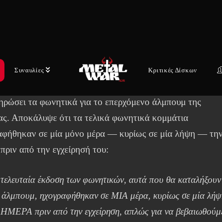
μπουμ θα σηματοδοτήσει την τελευταία εμφάνιση του
κού τραγουδιστή Tomas Lindberg, ο οποίος απεβίωσε τον
βριο του 2025 μετά από επιπλοκές που σχετίζονταν με τ
του με το αδενοειδές κυστικό καρκίνωμα (ACC).
Συναυλίες
Κριτικές Δίσκων
την ασθένειά του, ο Lindberg ήταν αποφασισμένος να
ηρώσει τα φωνητικά για το επερχόμενο άλμπουμ της
ας. Αποκάλυψε ότι τα τελικά φωνητικά κομμάτια
αφήθηκαν σε μία μόνο μέρα — κυρίως σε μία λήψη — τη
πριν από την εγχείρησή του:
τελευταία έκδοση των φωνητικών, αυτά που θα καταλήξουν
 άλμπουμ, ηχογραφήθηκαν σε ΜΙΑ μέρα, κυρίως σε μία λήψ
 ΗΜΕΡΑ πριν από την εγχείρηση, απλώς για να βεβαιωθούμ