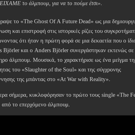
 ΕΙΧΑΜΕ το άλμπουμ, για να το πούμε έτσι».
ραψε το «The Ghost Of A Future Dead» ως μια δημιουργ
ωση και επιστροφή στις ιστορικές ρίζες του συγκροτήματ
νοντας ότι ήταν η πρώτη φορά σε μια δεκαετία που ο ίδι
s Björler και ο Anders Björler συνεργάστηκαν εκτενώς σε
ηρο άλμπουμ. Μουσικά, το χαρακτήρισε ως ένα μείγμα τη
ητας του «Slaughter of the Soul» και της σύγχρονης
νησης της μπάντας στο «At War with Reality».
ερα σήμερα, κυκλοφόρησαν το πρώτο τους single «The F
 από το επερχόμενο άλμπουμ.