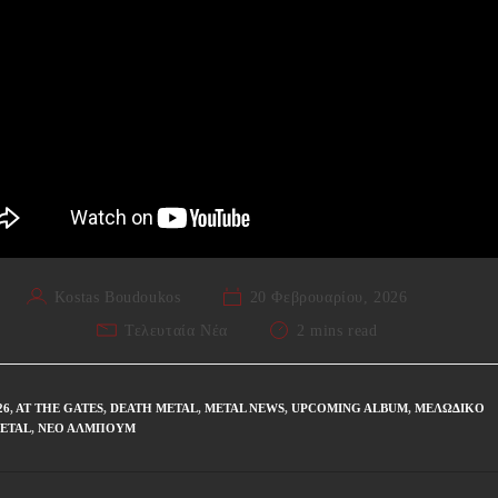
Kostas Boudoukos
20 Φεβρουαρίου, 2026
Τελευταία Νέα
2 mins read
26
,
AT THE GATES
,
DEATH METAL
,
METAL NEWS
,
UPCOMING ALBUM
,
ΜΕΛΩΔΙΚΌ
ETAL
,
ΝΈΟ ΆΛΜΠΟΥΜ