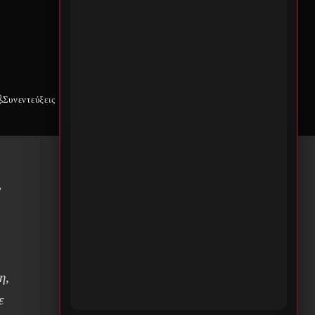
η
Συνεντεύξεις
Weekly War
Επικοινωνία
ν
η,
ε