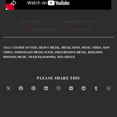
Spyros Tribos
17 Δεκεμβρίου, 2025
Τελευταία Νέα
2 mins read
TAGS
:
COURSE OF FATE
,
HEAVY METAL
,
METAL NEWS
,
MUSIC VIDEO
,
NEW
VIDEO
,
NORWEGIAN METAL SCENE
,
PROGRESSIVE METAL
,
REIGNING
PHOENIX MUSIC
,
ΝΈΑ ΚΥΚΛΟΦΟΡΊΑ
,
ΝΈΟ SINGLE
PLEASE SHARE THIS