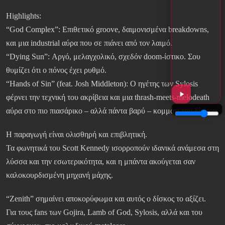
Highlights:
“God Complex”: Επιθετικό groove, δαιμονισμένα breakdowns,
και μια industrial αύρα που σε πιάνει από τον λαιμό.
“Dying Sun”: Αργό, μελαγχολικό, σχεδόν doom-ίστικο. Σου
θυμίζει ότι ο πόνος έχει ρυθμό.
“Hands of Sin” (feat. Josh Middleton): Ο ηγέτης των Sylosis
φέρνει την τεχνική του ακρίβεια και μια thrash-meets-melodeath
αύρα στο πιο πιασάρικο – αλλά πάντα βαρύ – κομμάτι του δίσκου.
Η παραγωγή είναι ολισθηρή και επιβλητική.
Τα φωνητικά του Scott Kennedy ισορροπούν ιδανικά ανάμεσα στη
λύσσα και την εσωτερικότητα, και η μπάντα ακούγεται σαν
καλοκουρδισμένη μηχανή μάχης.
“Zenith” σημαίνει αποκορύφωμα και αυτός ο δίσκος το αξίζει.
Για τους fans των Gojira, Lamb of God, Sylosis, αλλά και του