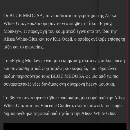
Οι BLUE MEDUSA, το νεοσύστατο συγκρότημα της Alissa
White-Gluz, κυκλοφόρησαν το νέο single με τίτλο «Flying
Monkey». Η παραγωγή του κομματιού έγινε από την ίδια την
Alissa White-Gluz και τον Kile Odell, ο οποίος ανέλαβε επίσης τη
μίξη και το mastering.
Το «Flying Monkey» είναι μια εκρηκτική, σκοτεινή, πολυεπίπεδη
και συναισθηματικά φορτισμένη κυκλοφορία, που εδραιώνει
ακόμη περισσότερο τους BLUE MEDUSA ως μία από τις πιο
συναρπαστικές νέες δυνάμεις στη σύγχρονη heavy μουσική.
Το βίντεο συν-σκηνοθετήθηκε για ακόμη μία φορά από την Alissa
White-Gluz και τον Vincente Cordero, ενώ το artwork του single
δημιουργήθηκε ψηφιακά από την ίδια την Alissa White-Gluz.