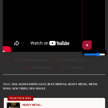
Kostas Boudoukos
18 Μαΐου, 2026
Τελευταία Νέα
1 min read
TAGS
:
2026
,
ALISSA WHITE-GLUZ
,
BLUE MEDUSA
,
HEAVY METAL
,
METAL
NEWS
,
NEW VIDEO
,
ΝΈΟ SINGLE
ΤΕΛΕΥΤΑΊΑ ΝΈΑ
HEAVY METAL: