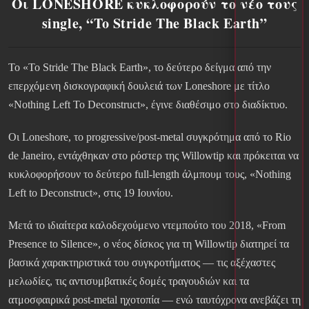
Οι LONESHORE κυκλοφορούν το νέο τους
single, “To Stride The Black Earth”
Το «To Stride The Black Earth», το δεύτερο δείγμα από την
επερχόμενη δισκογραφική δουλειά των Loneshore με τίτλο
«Nothing Left To Deconstruct», έγινε διαθέσιμο στο διαδίκτυο.
Οι Loneshore, το progressive/post-metal συγκρότημα από το Rio
de Janeiro, εντάχθηκαν στο ρόστερ της Willowtip και πρόκειται να
κυκλοφορήσουν το δεύτερο full-length άλμπουμ τους, «Nothing
Left to Deconstruct», στις 19 Ιουνίου.
Μετά το ιδιαίτερα καλοδεχούμενο ντεμπούτο του 2018, «From
Presence to Silence», ο νέος δίσκος για τη Willowtip διατηρεί τα
βασικά χαρακτηριστικά του συγκροτήματος — τις αξέχαστες
μελωδίες, τις αντισυμβατικές δομές τραγουδιών και τα
ατμοσφαιρικά post-metal ηχοτοπία — ενώ ταυτόχρονα ανεβάζει τη