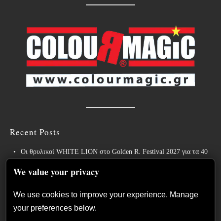
Recent Posts
Οι θρυλικοί WHITE LION στο Golden R. Festival 2027 για τα 40
χρόνια του εμβληματικού “Pride”!
We value your privacy
Weekly War: Νέες heavy metal κυκλοφορίες 7/8/2026
We use cookies to improve your experience. Manage
Ανταπόκριση: Hills Of Rock 2026, Plovdiv BG – Day 3. Paradise
your preferences below.
Lost, Nevermore, Lamb of God και ένα ιδανικό φινάλε στο Πλόβντιβ