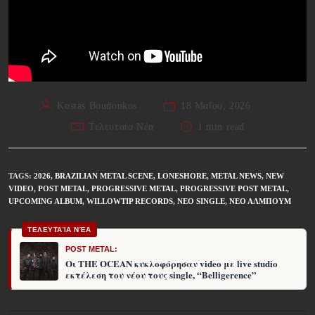
Kostas Boudoukos
18 Μαΐου, 2026
Τελευταία Νέα
1 min read
TAGS
:
2026
,
BRAZILIAN METAL SCENE
,
LONESHORE
,
METAL NEWS
,
NEW
VIDEO
,
POST METAL
,
PROGRESSIVE METAL
,
PROGRESSIVE POST METAL
,
UPCOMING ALBUM
,
WILLOWTIP RECORDS
,
ΝΈΟ SINGLE
,
ΝΈΟ ΆΛΜΠΟΥΜ
ΤΕΛΕΥΤΑΊΑ ΝΈΑ
POST METAL:
Οι THE OCEAN κυκλοφόρησαν video με live studio
εκτέλεση του νέου τους single, “Belligerence”