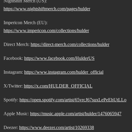
Nightshift Merch (US):
https://www.nightshiftmerch.com/pages/hulder
Impericon Merch (EU):
https://www.impericon.com/collections/hulder
Direct Merch:
https://direct-merch.com/collections/hulder
Facebook:
https://www.facebook.com/HulderUS
Instagram:
https://www.instagram.com/hulder_official
X/Twitter:
https://x.com/HULDER_OFFICIAL
Spotify:
https://open.spotify.com/artist/65vrcJ67suxLePeEhUtLLo
Apple Music:
https://music.apple.com/artist/hulder/1476065947
Deezer:
https://www.deezer.com/artist/10269338