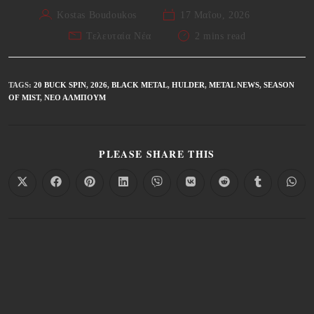
Kostas Boudoukos
17 Μαΐου, 2026
Τελευταία Νέα
2 mins read
TAGS
:
20 BUCK SPIN
,
2026
,
BLACK METAL
,
HULDER
,
METAL NEWS
,
SEASON
OF MIST
,
ΝΈΟ ΆΛΜΠΟΥΜ
PLEASE SHARE THIS