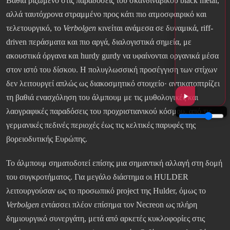
Βαθιά ριζωμένο στις παραδόσεις του σκανδιναβικού black metal,
αλλά ταυτόχρονα στραμμένο προς κάτι πιο ατμοσφαιρικό και
τελετουργικό, το
Verbolgen
κινείται ανάμεσα σε δυναμικά, riff-
driven περάσματα και πιο αργά, διαλογιστικά σημεία, με
ακουστικά όργανα και hurdy gurdy να υφαίνονται οργανικά μέσα
στον ιστό του δίσκου. Η πολυγλωσσική προσέγγιση των στίχων
δεν λειτουργεί απλώς ως διακοσμητικό στοιχείο· αντικατοπτρίζει
τη βαθιά ενασχόληση του άλμπουμ με τις μυθολογικές και
λαογραφικές παραδόσεις του προχριστιανικού κόσμου, από τις
γερμανικές πεδινές περιοχές έως τις κελτικές παρυφές της
βορειοδυτικής Ευρώπης.
Το άλμπουμ σηματοδοτεί επίσης μια σημαντική αλλαγή στη δομή
του συγκροτήματος. Για μεγάλο διάστημα οι HULDER
λειτουργούσαν ως το προσωπικό project της Hulder, όμως το
Verbolgen
εντάσσει πλέον επίσημα τον Necreon ως πλήρη
δημιουργικό συνεργάτη, μετά από αρκετές κυκλοφορίες στις