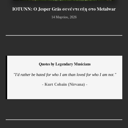
IOTUNN: Ο Jesper Gräs συνέντευξη στο Metalwar
14 Μαρτίου, 2026
Quotes by Legendary Musicians
"I'd rather be hated for who I am than loved for who I am not."
- Kurt Cobain (Nirvana) -