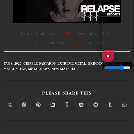
Kostas Boudoukos
5 Ιανουαρίου, 2026
Τελευταία Νέα
1 min read
TAGS
:
2026
,
CRIPPLE BASTARDS
,
EXTREME METAL
,
GRINDCORE
,
ITALIAN
METAL SCENE
,
METAL NEWS
,
NEW MATERIAL
PLEASE SHARE THIS