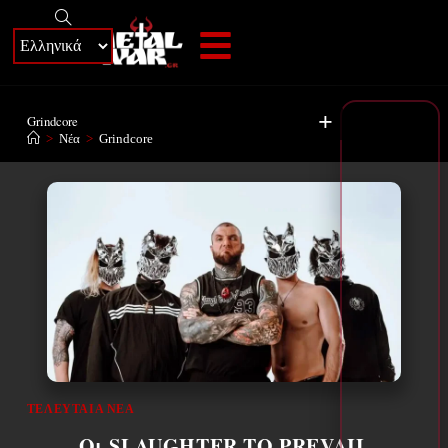
+
Grindcore
>
Νέα
>
Grindcore
ΤΕΛΕΥΤΑΊΑ ΝΈΑ
Οι SLAUGHTER TO PREVAIL