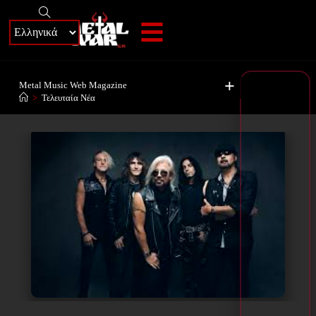
+
Metal Music Web Magazine
>
Τελευταία Νέα