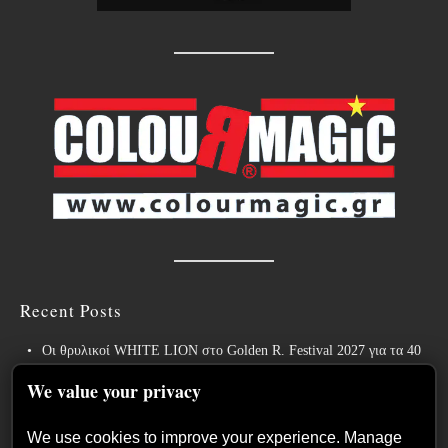
Recent Posts
Οι θρυλικοί WHITE LION στο Golden R. Festival 2027 για τα 40
χρόνια του εμβληματικού “Pride”!
We value your privacy
Weekly War: Νέες heavy metal κυκλοφορίες 7/8/2026
We use cookies to improve your experience. Manage
Ανταπόκριση: Hills Of Rock 2026, Plovdiv BG – Day 3. Paradise