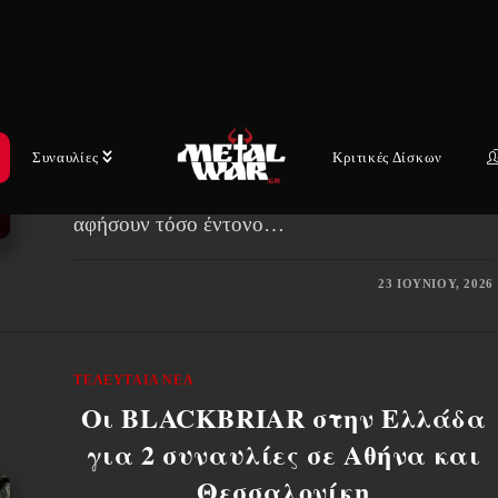
που αρνήθηκαν να μείνουν
στάσιμοι
Από όλες τις μπάντες που γεννήθηκαν μέσα
στην έκρηξη του ευρωπαϊκού death metal στα
Συναυλίες
Κριτικές Δίσκων
τέλη της δεκαετίας του ’80, λίγες κατάφεραν να
αφήσουν τόσο έντονο…
23 ΙΟΥΝΊΟΥ, 2026
ΤΕΛΕΥΤΑΊΑ ΝΈΑ
Οι BLACKBRIAR στην Ελλάδα
για 2 συναυλίες σε Αθήνα και
Θεσσαλονίκη