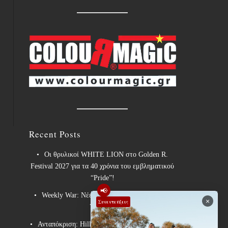
Recent Posts
Οι θρυλικοί WHITE LION στο Golden R.
Festival 2027 για τα 40 χρόνια του εμβληματικού
“Pride”!
📢
Weekly War: Νέες heavy metal κυκλοφορίες
×
Συνεντεύξεις
7/8/2026
Ανταπόκριση: Hills Of Rock 2026, Plovdiv BG