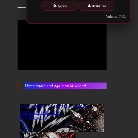
🎤 Lyrics
👤 Artist Bio
Volume: 70%
Listen again and again on Mixcloud