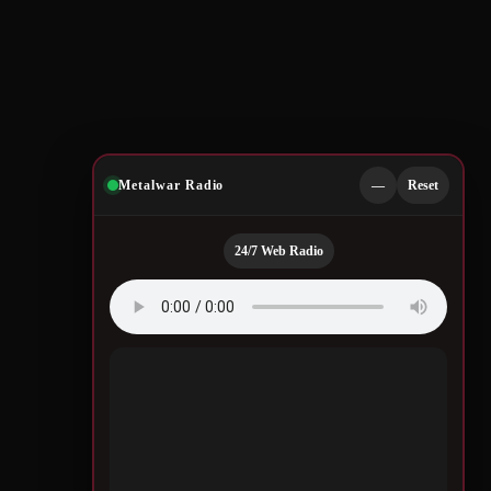
Metalwar Radio
—
Reset
24/7 Web Radio
Quotes by Legendary
Musicians