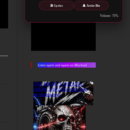
🎤 Lyrics
👤 Artist Bio
Volume: 70%
Listen again and again on Mixcloud