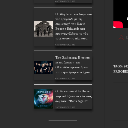
6 ΑΥΓΟΎΣΤΟΥ, 2026
Οι Wayfarer κυκλοφορούν
νέο τραγούδι με τη
συμμετοχή του David
Eugene Edwards και
προαναγγέλλουν το νέο
K
τους στούντιο άλμπουμ.
6 ΑΥΓΟΎΣΤΟΥ, 2026
The Gathering: Η αέναη
μεταμόρφωση των
TAGS
:
20
Ολλανδών πρωτοπόρων
PROGRES
του ατμοσφαιρικού ήχου
6 ΑΥΓΟΎΣΤΟΥ, 2026
Οι Power metal InPhaze
παρουσιάζουν το νέο τους
άλμπουμ “Back Again”
5 ΑΥΓΟΎΣΤΟΥ, 2026