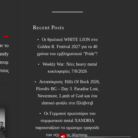
Recent Posts
Οι θρυλικοί WHITE LION στο
ν το
Golden R. Festival 2027 για τα 40
Candy
χρόνια του εμβληματικού “Pride”!
πουμ
Weekly War: Νέες heavy metal
τους
κυκλοφορίες 7/8/2026
Ανταπόκριση: Hills Of Rock 2026,
Plovdiv BG – Day 3. Paradise Lost,
Nevermore, Lamb of God και ένα
ιδανικό φινάλε στο Πλόβντιβ
Οι Γερμανοί πρωτοπόροι του
συμφωνικού metal XANDRIA
παρουσιάζουν το ομώνυμο τραγούδι
του νέου τους άλμπουμ.
📢