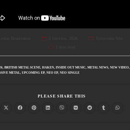
ostas Boudoukos
2 Ιουλίου, 2026
Τελευταία Νέα
1 min read
26
,
BRITISH METAL SCENE
,
HAKEN
,
INSIDE OUT MUSIC
,
METAL NEWS
,
NEW VIDEO
,
SIVE METAL
,
UPCOMING EP
,
ΝΈΟ EP
,
ΝΈΟ SINGLE
PLEASE SHARE THIS