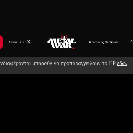
» και «Bleeding Sky», το συγκρότημα παρουσιάζει σήμε
το single, «Delirium», το οποίο μπορείτε να ακούσετε
άτω.
ιται για το πρώτο νέο υλικό των HAKEN έπειτα από τρί
Συναυλίες
Κριτικές Δίσκων
α, μετά την κυκλοφορία του άλμπουμ «Fauna».
ενδιαφέρονται μπορούν να προπαραγγείλουν το EP
εδώ.