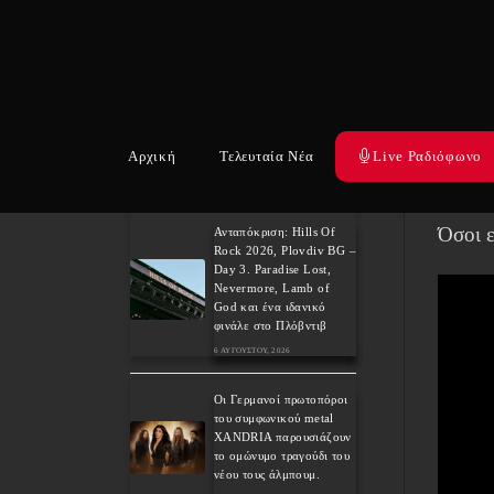
Dream
Festival 2027 για τα 40
χρόνια του εμβληματικού
το τρί
“Pride”!
7 ΑΥΓΟΎΣΤΟΥ, 2026
παρακ
Weekly War: Νέες heavy
Πρόκε
metal κυκλοφορίες
Αρχική
Τελευταία Νέα
Live Ραδιόφωνο
7/8/2026
χρόνι
7 ΑΥΓΟΎΣΤΟΥ, 2026
Όσοι 
Ανταπόκριση: Hills Of
Rock 2026, Plovdiv BG –
Day 3. Paradise Lost,
Nevermore, Lamb of
God και ένα ιδανικό
φινάλε στο Πλόβντιβ
6 ΑΥΓΟΎΣΤΟΥ, 2026
Οι Γερμανοί πρωτοπόροι
του συμφωνικού metal
XANDRIA παρουσιάζουν
το ομώνυμο τραγούδι του
νέου τους άλμπουμ.