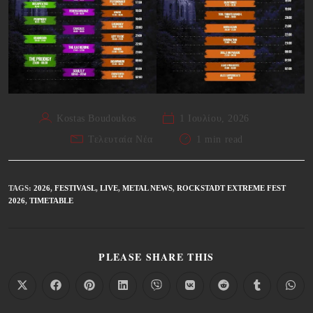
Kostas Boudoukos
1 Ιουλίου, 2026
Τελευταία Νέα
1 min read
TAGS
:
2026
,
FESTIVASL
,
LIVE
,
METAL NEWS
,
ROCKSTADT EXTREME FEST
2026
,
TIMETABLE
PLEASE SHARE THIS