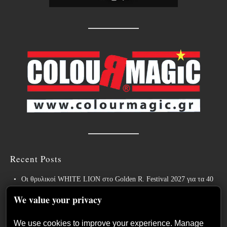
Recent Posts
Οι θρυλικοί WHITE LION στο Golden R. Festival 2027 για τα 40
χρόνια του εμβληματικού “Pride”!
We value your privacy
Weekly War: Νέες heavy metal κυκλοφορίες 7/8/2026
We use cookies to improve your experience. Manage
Ανταπόκριση: Hills Of Rock 2026, Plovdiv BG – Day 3. Paradise