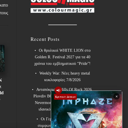
έκατο
τους
Recent Posts
Οι θρυλικοί WHITE LION στο
Golden R. Festival 2027 για τα 40
χρόνια του εμβληματικού “Pride”!
Weekly War: Νέες heavy metal
N
κυκλοφορίες 7/8/2026
ε
Ανταπόκριση: Hills Of Rock 2026,
📢
ld
×
Plovdiv BG – Day 3. Paradise Lost,
Κριτικές Δίσκων
ο
Nevermore, Lamb of God και ένα
ιδανικό φινάλε στο Πλόβντιβ
Οι Γερμανοί πρωτοπόροι του
συμφωνικού metal XANDRIA