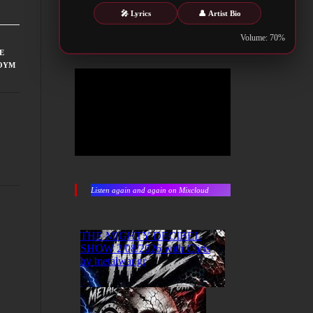
🎤 Lyrics
👤 Artist Bio
Volume: 70%
E
ΟΥΜ
Listen again and again on Mixcloud