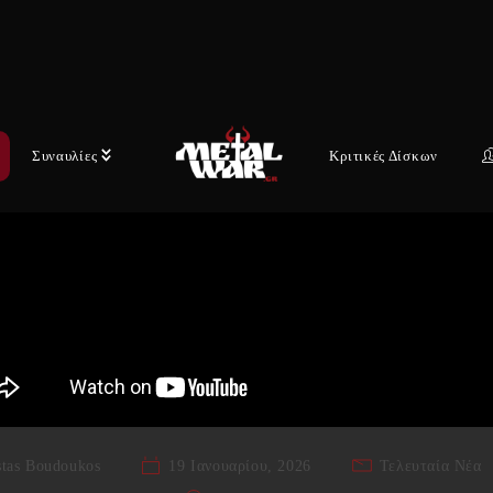
ερικές ημέρες μάλιστα έδωσαν στη δημοσιότητα το δεύτ
e με τίτλο “Summoning The Dead”.
Συναυλίες
Κριτικές Δίσκων
tas Boudoukos
19 Ιανουαρίου, 2026
Τελευταία Νέα