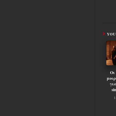
YOU
Οι
μοιρ
για
si
1