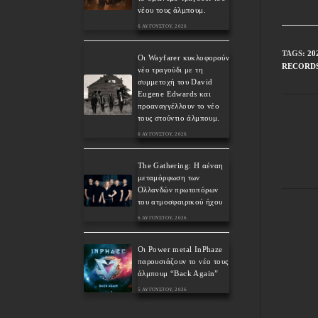
νέου τους άλμπουμ.
6 ΑΥΓΟΎΣΤΟΥ, 2026
TAGS
:
20
Οι Wayfarer κυκλοφορούν
RECORD
νέο τραγούδι με τη
συμμετοχή του David
Eugene Edwards και
προαναγγέλλουν το νέο
τους στούντιο άλμπουμ.
6 ΑΥΓΟΎΣΤΟΥ, 2026
The Gathering: Η αέναη
μεταμόρφωση των
Ολλανδών πρωτοπόρων
του ατμοσφαιρικού ήχου
6 ΑΥΓΟΎΣΤΟΥ, 2026
Οι Power metal InPhaze
παρουσιάζουν το νέο τους
άλμπουμ “Back Again”
5 ΑΥΓΟΎΣΤΟΥ, 2026