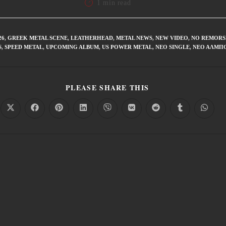
1 min read
26
,
GREEK METAL SCENE
,
LEATHERHEAD
,
METAL NEWS
,
NEW VIDEO
,
NO REMORS
S
,
SPEED METAL
,
UPCOMING ALBUM
,
US POWER METAL
,
ΝΈΟ SINGLE
,
ΝΈΟ ΆΛΜΠ
PLEASE SHARE THIS