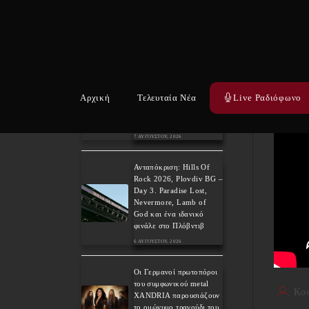
Οι θρυλικοί WHITE
Πριν μ
LION στο Golden R.
Festival 2027 για τα 40
singl
χρόνια του εμβληματικού
“Pride”!
7 ΑΥΓΟΎΣΤΟΥ, 2026
Αρχική
Τελευταία Νέα
Live Ραδιόφωνο
Weekly War: Νέες heavy
metal κυκλοφορίες
7/8/2026
7 ΑΥΓΟΎΣΤΟΥ, 2026
Ανταπόκριση: Hills Of
Rock 2026, Plovdiv BG –
Day 3. Paradise Lost,
Nevermore, Lamb of
God και ένα ιδανικό
φινάλε στο Πλόβντιβ
6 ΑΥΓΟΎΣΤΟΥ, 2026
Οι Γερμανοί πρωτοπόροι
του συμφωνικού metal
Kos
XANDRIA παρουσιάζουν
το ομώνυμο τραγούδι του