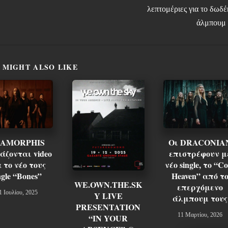
λεπτομέριες για το δωδ
άλμπουμ 
 MIGHT ALSO LIKE
Οι DRACONIA
 AMORPHIS
επιστρέφουν μ
άζονται video
νέο single, το “Co
 το νέο τους
Heaven” από τ
ngle “Bones”
WE.OWN.THE.SK
επερχόμενο
1 Ιουλίου, 2025
Y LIVE
άλμπουμ τους
PRESENTATION
11 Μαρτίου, 2026
“IN YOUR