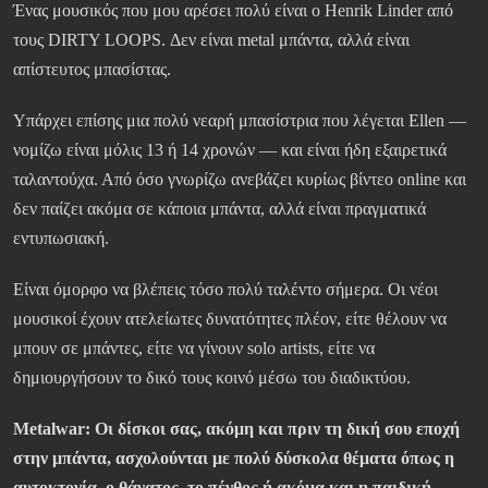
Ένας μουσικός που μου αρέσει πολύ είναι ο Henrik Linder από
τους DIRTY LOOPS. Δεν είναι metal μπάντα, αλλά είναι
απίστευτος μπασίστας.
Υπάρχει επίσης μια πολύ νεαρή μπασίστρια που λέγεται Ellen —
νομίζω είναι μόλις 13 ή 14 χρονών — και είναι ήδη εξαιρετικά
ταλαντούχα. Από όσο γνωρίζω ανεβάζει κυρίως βίντεο online και
δεν παίζει ακόμα σε κάποια μπάντα, αλλά είναι πραγματικά
εντυπωσιακή.
Είναι όμορφο να βλέπεις τόσο πολύ ταλέντο σήμερα. Οι νέοι
μουσικοί έχουν ατελείωτες δυνατότητες πλέον, είτε θέλουν να
μπουν σε μπάντες, είτε να γίνουν solo artists, είτε να
δημιουργήσουν το δικό τους κοινό μέσω του διαδικτύου.
Metalwar:
Οι δίσκοι σας, ακόμη και πριν τη δική σου εποχή
στην μπάντα, ασχολούνται με πολύ δύσκολα θέματα όπως η
αυτοκτονία, ο θάνατος, το πένθος ή ακόμα και η παιδική