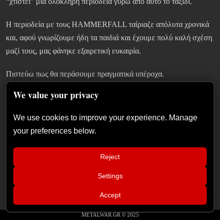
“χτιστεί” μια ολόκληρη περιοδεία γύρω από αυτό το ταξίδι.
Η περιοδεία με τους HAMMERFALL ταίριαζε απόλυτα χρονικά
και, αφού γνωρίζουμε ήδη τα παιδιά και έχουμε πολύ καλή σχέση
μαζί τους, μας φάνηκε εξαιρετική ευκαιρία.
Πιστεύω πως θα περάσουμε πραγματικά υπέροχα.
We value your privacy
Metalwar:
Νομίζω καλύψαμε τα πάντα Johan. Σε ευχαριστώ
πάρα πολύ για τον χρόνο σου και για αυτή τη συνέντευξη!
We use cookies to improve your experience. Manage
Πριν κλείσουμε, θα ήθελες να αφήσεις ένα μήνυμα στους
your preferences below.
Έλληνες metalheads;
Reject
Johan Niemann:
Ναι, φυσικά. Ελπίζουμε πραγματικά να
ακούσετε το νέο album όταν κυκλοφορήσει και, πάνω απ’ όλα, να
Settings
📢
σας αρέσει.
Xandria – Eclipse: Κριτική άλμπουμ
×
Accept
Και ελπίζουμε επίσης να μπορέσουμε να επιστρέψουμε στην
METALWAR.GR © 2025