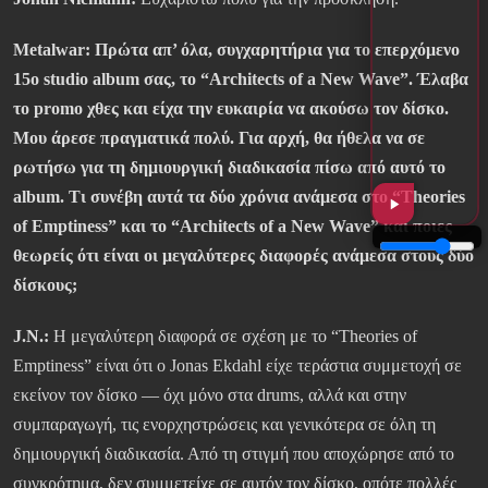
Metalwar: Πρώτα απ’ όλα, συγχαρητήρια για το επερχόμενο
15ο studio album σας, το “Architects of a New Wave”. Έλαβα
το promo χθες και είχα την ευκαιρία να ακούσω τον δίσκο.
Μου άρεσε πραγματικά πολύ. Για αρχή, θα ήθελα να σε
ρωτήσω για τη δημιουργική διαδικασία πίσω από αυτό το
album. Τι συνέβη αυτά τα δύο χρόνια ανάμεσα στο “Theories
of Emptiness” και το “Architects of a New Wave” και ποιες
θεωρείς ότι είναι οι μεγαλύτερες διαφορές ανάμεσα στους δύο
δίσκους;
J.N.:
Η μεγαλύτερη διαφορά σε σχέση με το “Theories of
Emptiness” είναι ότι ο Jonas Ekdahl είχε τεράστια συμμετοχή σε
εκείνον τον δίσκο — όχι μόνο στα drums, αλλά και στην
συμπαραγωγή, τις ενορχηστρώσεις και γενικότερα σε όλη τη
δημιουργική διαδικασία. Από τη στιγμή που αποχώρησε από το
συγκρότημα, δεν συμμετείχε σε αυτόν τον δίσκο, οπότε πολλές