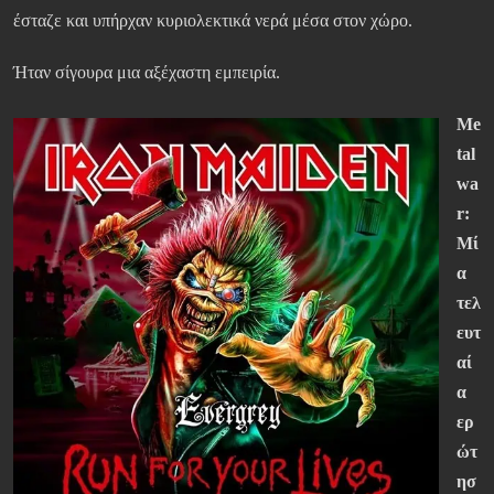
έσταζε και υπήρχαν κυριολεκτικά νερά μέσα στον χώρο.
Ήταν σίγουρα μια αξέχαστη εμπειρία.
Me
tal
wa
r:
Μί
α
τελ
ευτ
αί
α
ερ
ώτ
ησ