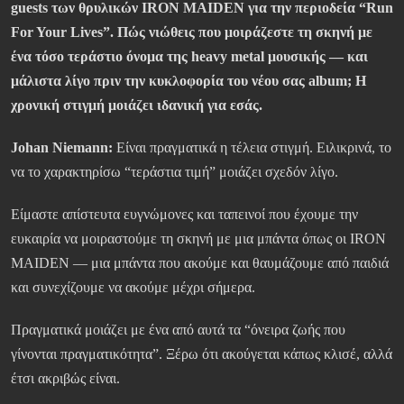
guests των θρυλικών IRON MAIDEN για την περιοδεία “Run
For Your Lives”. Πώς νιώθεις που μοιράζεστε τη σκηνή με
ένα τόσο τεράστιο όνομα της heavy metal μουσικής — και
μάλιστα λίγο πριν την κυκλοφορία του νέου σας album; Η
χρονική στιγμή μοιάζει ιδανική για εσάς.
Johan Niemann:
Είναι πραγματικά η τέλεια στιγμή. Ειλικρινά, το
να το χαρακτηρίσω “τεράστια τιμή” μοιάζει σχεδόν λίγο.
Είμαστε απίστευτα ευγνώμονες και ταπεινοί που έχουμε την
ευκαιρία να μοιραστούμε τη σκηνή με μια μπάντα όπως οι IRON
MAIDEN — μια μπάντα που ακούμε και θαυμάζουμε από παιδιά
και συνεχίζουμε να ακούμε μέχρι σήμερα.
Πραγματικά μοιάζει με ένα από αυτά τα “όνειρα ζωής που
γίνονται πραγματικότητα”. Ξέρω ότι ακούγεται κάπως κλισέ, αλλά
έτσι ακριβώς είναι.