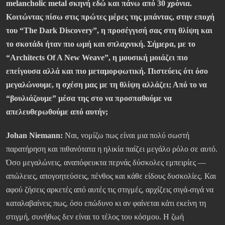
melancholic metal σκηνή εδώ και πάνω από 30 χρόνια.
Κοιτώντας πίσω στις πρώτες μέρες της μπάντας, στην εποχή
του “The Dark Discovery”, η προσέγγισή σας στη θλίψη και
το σκοτάδι ήταν πιο ωμή και σπλαχνική. Σήμερα, με το
“Architects Of A New Weave”, η μουσική μοιάζει πιο
επείγουσα αλλά και πιο μεταμορφωτική. Πιστεύεις ότι όσο
μεγαλώνουμε, η σχέση μας με τη θλίψη αλλάζει; Από το να
“βουλιάζουμε” μέσα της στο να προσπαθούμε να
απελευθερωθούμε από αυτήν;
Johan Niemann:
Ναι, νομίζω πως είναι μια πολύ σωστή
παρατήρηση και πιθανότατα η ηλικία παίζει μεγάλο ρόλο σε αυτό.
Όσο μεγαλώνεις, αναπόφευκτα περνάς δύσκολες εμπειρίες —
απώλειες, απογοητεύσεις, πένθος και κάθε είδους δυσκολίες. Και
αφού ζήσεις αρκετές από αυτές τις στιγμές, αρχίζεις σιγά-σιγά να
καταλαβαίνεις πως, όσο επώδυνο κι αν φαίνεται κάτι εκείνη τη
στιγμή, συνήθως δεν είναι το τέλος του κόσμου. Η ζωή