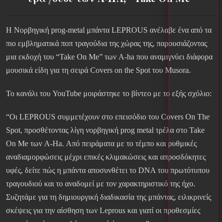
Η Νορβηγική prog-metal μπάντα LEPROUS ανέλαβε ένα από τα
πιο εμβληματικά ποπ τραγούδια της χώρας της, παρουσιάζοντας
μια εκδοχή του “Take On Me” των A-ha που αναμιγνύει διάφορα
μουσικά είδη για τη σειρά Covers on the Spot του Musora.
Το κανάλι του YouTube μοιράστηκε το βίντεο με το εξής σχόλιο:
“Οι LEPROUS συμμετέχουν στο επεισόδιο του Covers On The
Spot, προσθέτοντας λίγη νορβηγική prog metal τρέλα στο Take
On Me των A-Ha. Από πειράματα με το τέμπο και ρυθμικές
αναδιαμορφώσεις μέχρι επικές κλιμακώσεις και απροσδόκητες
υφές, δείτε πώς η μπάντα αποσυνθέτει το DNA του πρωτότυπου
τραγουδιού και το αναδομεί με τον χαρακτηριστικό της ήχο.
Συζητάμε για τη δημιουργική διαδικασία της μπάντας, ειλικρινείς
σκέψεις για την αίσθηση των Leprous και γιατί οι προθεσμίες