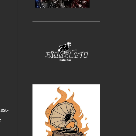
est-
e