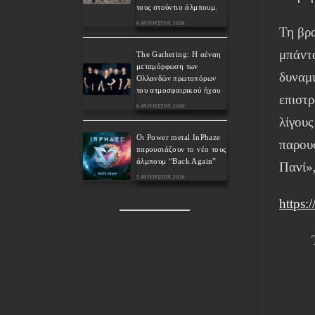
τους στούντιο άλμπουμ.
6 ΑΥΓΟΎΣΤΟΥ, 2026
Τη βρ
μπάντ
The Gathering: Η αέναη
μεταμόρφωση των
δυναμ
Ολλανδών πρωτοπόρων
του ατμοσφαιρικού ήχου
επιστρ
6 ΑΥΓΟΎΣΤΟΥ, 2026
λίγους
Οι Power metal InPhaze
παρουσ
παρουσιάζουν το νέο τους
άλμπουμ “Back Again”
Πανί»,
5 ΑΥΓΟΎΣΤΟΥ, 2026
https:/