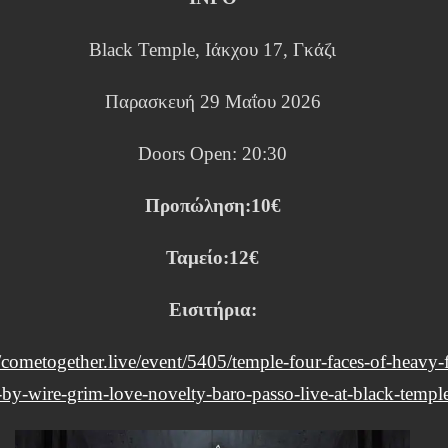
Black Temple, Ιάκχου 17, Γκάζι
Παρασκευή 29 Μαΐου 2026
Doors Open: 20:30
Προπώληση:10€
Ταμείο:12€
Εισιτήρια:
//cometogether.live/event/5405/temple-four-faces-of-heavy-f
-by-wire-grim-love-novelty-baro-passo-live-at-black-templ