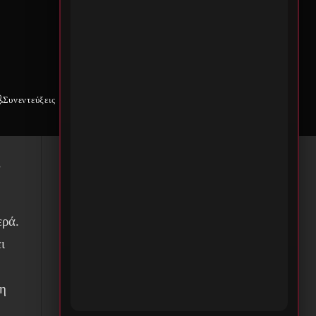
η.
Συνεντεύξεις
Weekly War
Επικοινωνία
e
ς
ερά.
ι
τη