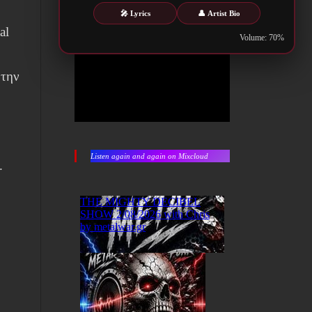
🎤 Lyrics
👤 Artist Bio
al
Volume: 70%
 την
Listen again and again on Mixcloud
.