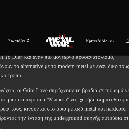
νείται ανάμεσα στο band performance και την urban
ική.
elty παίρνουν τη σκυτάλη, φέρνοντας έναν πιο σύγχρονο
ore ήχο, με έμφαση στη μελωδία χωρίς να χάνεται η έντασ
Συναυλίες
Κριτικές Δίσκων
όσφατες κυκλοφορίες οπως το «Darkest Days» και «Aliv
h To Die» και έναν πιο μοντέρνο προσανατολισμό,
νουν το alternative με το modern metal με εναν δικο του
ικο τροπο.
νέχεια, οι Grim Love σπρώχνουν τη βραδιά σε πιο ωμά ν
 ντεμπούτο άλμπουμ “Mataroa” να έχει ήδη σηματοδοτήσε
ρεία τους, κινούνται στο όριο μεταξύ metal και hardcore,
έροντας την ένταση της underground σκηνής αυτούσια σ
.