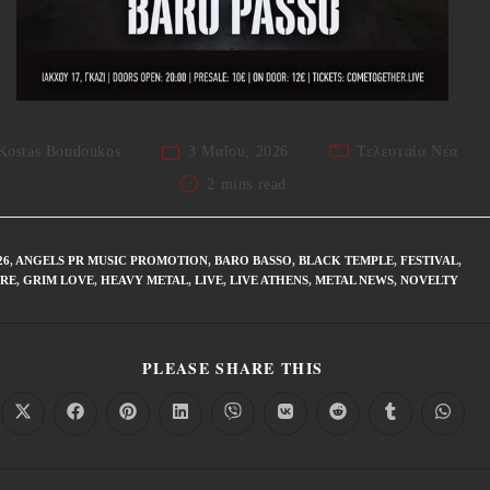
Kostas Boudoukos
3 Μαΐου, 2026
Τελευταία Νέα
2 mins read
26
,
ANGELS PR MUSIC PROMOTION
,
BARO BASSO
,
BLACK TEMPLE
,
FESTIVAL
,
IRE
,
GRIM LOVE
,
HEAVY METAL
,
LIVE
,
LIVE ATHENS
,
METAL NEWS
,
NOVELTY
PLEASE SHARE THIS