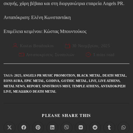
σκηνής, χάρη βέβαια και στη διοργανώτρια εταιρεία Angels PR.
Ανταπόκριση: Ελένη Κωνσταντάκη
Επιμέλεια κειμένου: Κώστας Μπουντούκος
Kostas Boudoukos
30 Νοεμβρίου, 2025
Ανταποκρίσεις Συναυλιών
3 mins read
TAGS
:
2025
,
ANGELS PR MUSIC PROMOTION
,
BLACK METAL
,
DEATH METAL
,
EONS AURA
,
EPIC METAL
,
GODIVA
,
GOTHIC METAL
,
LIVE
,
LIVE ATHENS
,
METAL NEWS
,
REPORT
,
SINISTROUS MIST
,
TEMPLE ATHENS
,
ΑΝΤΑΠΌΚΡΙΣΗ
LIVE
,
ΜΕΛΩΔΙΚΌ DEATH METAL
PLEASE SHARE THIS