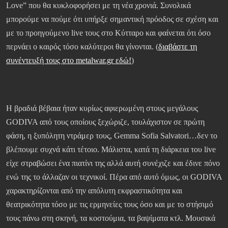
Love” που θα κυκλοφορήσει με τη νέα χρονιά. Συνολικά
μπορούμε να πούμε ότι υπήρξε σημαντική πρόοδος σε σχέση και
με το προηγούμενο live τους στο Κύτταρο και φαίνεται ότι όσο
περνάει ο καιρός τόσο καλύτεροι θα γίνονται. (
διαβάστε τη
συνέντευξή τους στο metalwar.gr εδώ!
)
Η βραδιά βέβαια ήταν κυρίως αφιερωμένη στους μεγάλους
GODIVA από τους οποίους ξεχώριζε, τουλάχιστον σε πρώτη
φάση, η ξυπόλητη ντράμερ τους, Gemma Sofia Salvatori…δεν το
βλέπουμε συχνά κάτι τέτοιο. Μάλιστα, κατά τη διάρκεια του live
είχε στραβώσει ένα πιατίνι της αλλά αυτή συνέχιζε και έδινε πόνο
ενώ της το άλλαζαν οι τεχνικοί. Πέρα από αυτό όμως, οι GODIVA
χαρακτηρίζονται από την απόλυτη εκφραστικότητα και
θεατρικότητα τόσο με τις ερμηνείες τους όσο και με το στήσιμό
τους πάνω στη σκηνή, τα κοστούμια, τα βαψίματα κτλ. Μουσικά