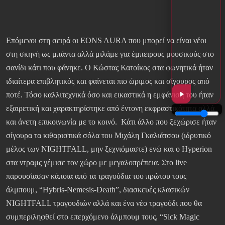
Επόμενοι στη σειρά οι EONS AURA που μπορεί να είναι νέοι
στη σκηνή ως μπάντα αλλά μιλάμε για έμπειρους μουσικούς στο
σανίδι κάτι που φάνηκε. Ο Κώστας Κατοίκος στα φωνητικά ήταν
ιδιαίτερα επιβλητικός και φαίνεται πιο ώριμος και σίγουρος από
ποτέ. Τόσο καλλιτεχνικά όσο και εικαστικά η εμφάνισή του ήταν
εξαιρετική και χαρακτηρίστηκε από έντονη εκφραστικότητα αλλά
και άνετη επικοινωνία με το κοινό. Κάτι άλλο που ξεχώρισε ήταν
σίγουρα τα κιθαριστικά σόλα του Μιχάλη Γκαλιάτσου (ιδρυτικό
μέλος των NIGHTFALL, μην ξεχνιόμαστε) ενώ και ο Hyperion
στα ντραμς γέμισε τον χώρο με μεγαλοπρέπεια. Στο live
παρουσίασαν κάποια από τα τραγούδια του πρώτου τους
άλμπουμ, “Hybris-Nemesis-Death”, διασκευές κλασικών
NIGHTFALL τραγουδιών αλλά και ένα νέο τραγούδι που θα
συμπεριληφθεί στο επερχόμενο άλμπουμ τους, “Sick Magic