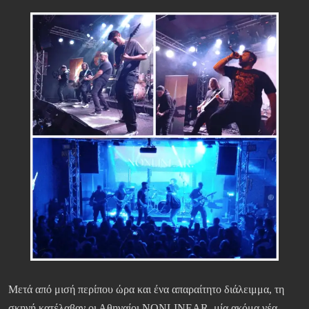
Μετά από μισή περίπου ώρα και ένα απαραίτητο διάλειμμα, τη
σκηνή κατέλαβαν οι Αθηναίοι NONLINEAR, μία ακόμα νέα