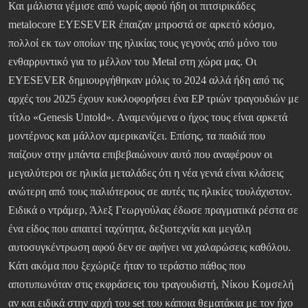
Και μάλιστα γέμισε από νωρίς αφού ήδη οι πιτσιρικάδες
metalocore EYESEVER έπαιζαν μπροστά σε αρκετό κόσμο,
πολλοί εκ των οποίων της ηλικίας τους γεγονός από μόνο του
ενθαρρυντικό για το μέλλον του Metal στη χώρα μας. Οι
EYESEVER δημιουργήθηκαν μόλις το 2024 αλλά ήδη από τις
αρχές του 2025 έχουν κυκλοφορήσει ένα EP τριών τραγουδιών με
τίτλο «Genesis Untold». Αναμενόμενα ο ήχος τους είναι αρκετά
μοντέρνος και μάλλον αμερικανίζει. Επίσης, τα παιδιά που
παίζουν στην μπάντα επιβεβαιώνουν αυτό που αναφέρουν οι
μεγαλύτεροι σε ηλικία μεταλάδες ότι η νέα γενιά είναι κλάσεις
ανώτερη από τους παλιότερους σε αυτές τις ηλικίες τουλάχιστον.
Ειδικά ο ντράμερ, Άλεξ Γεωργούλας έδωσε πραγματικά ρέστα σε
ένα είδος που απαιτεί ταχύτητα, δεξιοτεχνία και μεγάλη
αυτοσυγκέντρωση αφού δεν σε αφήνει να χαλαρώσεις καθόλου.
Κάτι ακόμα που ξεχώριζε ήταν το τεράστιο πάθος που
αποτυπωνόταν στις εκφράσεις του τραγουδιστή, Νίκου Κομσελή
αν και ειδικά στην αρχή του set του κάποια θεματάκια με τον ήχο