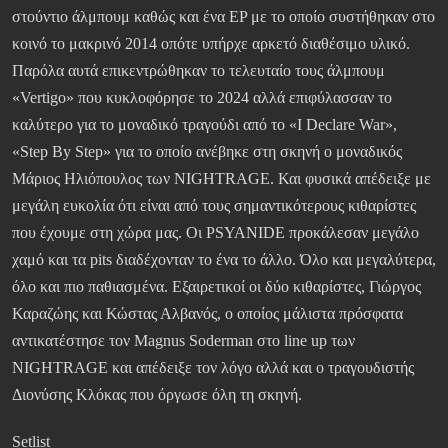
στούντιο άλμπουμ καθώς και ένα EP με το οποίο συστήθηκαν στο
κοινό το μακρινό 2014 οπότε υπήρχε αρκετό διαθέσιμο υλικό.
Παρόλα αυτά επικεντρώθηκαν το τελευταίο τους άλμπουμ
«Vertigo» που κυκλοφόρησε το 2024 αλλά επιφύλασσαν το
καλύτερο για το μοναδικό τραγούδι από το «I Declare War»,
«Step By Step» για το οποίο ανέβηκε στη σκηνή ο μοναδικός
Μάριος Ηλιόπουλος των NIGHTRAGE. Και φυσικά απέδειξε με
μεγάλη ευκολία ότι είναι από τους σημαντικότερους κιθαρίστες
που έχουμε στη χώρα μας. Οι PSYANIDE προκάλεσαν μεγάλο
χαμό και τα pits διαδέχονταν το ένα το άλλο. Όλο και μεγαλύτερα,
όλο και πιο παθιασμένα. Εξαιρετικοί οι δύο κιθαρίστες, Γιώργος
Καραζώης και Κώστας Αλβανός, ο οποίος μάλιστα πρόσφατα
αντικατέστησε τον Magnus Soderman στο line up των
NIGHTRAGE και απέδειξε τον λόγο αλλά και ο τραγουδιστής
Διονύσης Κλόκας που όργωσε όλη τη σκηνή.
Setlist