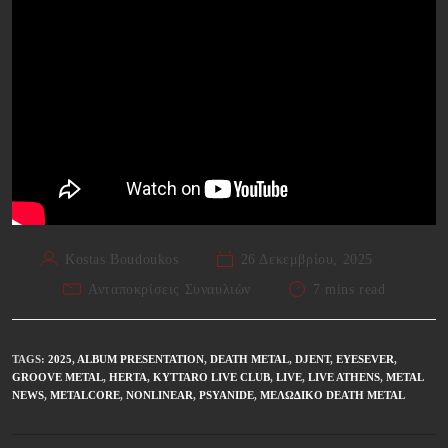
Kostas Boudoukos
26 Δεκεμβρίου, 2025
Ανταποκρίσεις Συναυλιών
7 mins read
TAGS
:
2025
,
ALBUM PRESENTATION
,
DEATH METAL
,
DJENT
,
EYESEVER
,
GROOVE METAL
,
HERTA
,
KYTTARO LIVE CLUB
,
LIVE
,
LIVE ATHENS
,
METAL
NEWS
,
METALCORE
,
NONLINEAR
,
PSYANIDE
,
ΜΕΛΩΔΙΚΌ DEATH METAL