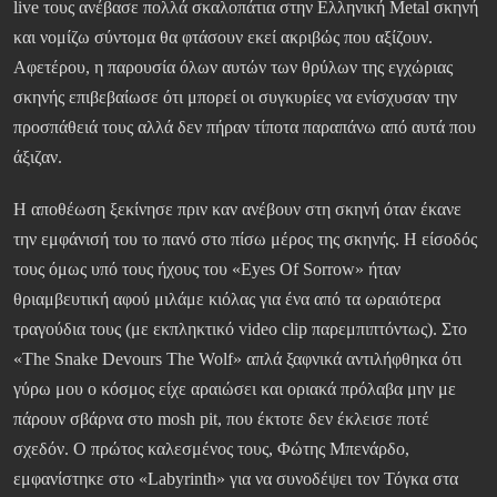
live τους ανέβασε πολλά σκαλοπάτια στην Ελληνική Metal σκηνή
και νομίζω σύντομα θα φτάσουν εκεί ακριβώς που αξίζουν.
Αφετέρου, η παρουσία όλων αυτών των θρύλων της εγχώριας
σκηνής επιβεβαίωσε ότι μπορεί οι συγκυρίες να ενίσχυσαν την
προσπάθειά τους αλλά δεν πήραν τίποτα παραπάνω από αυτά που
άξιζαν.
Η αποθέωση ξεκίνησε πριν καν ανέβουν στη σκηνή όταν έκανε
την εμφάνισή του το πανό στο πίσω μέρος της σκηνής. Η είσοδός
τους όμως υπό τους ήχους του «Eyes Of Sorrow» ήταν
θριαμβευτική αφού μιλάμε κιόλας για ένα από τα ωραιότερα
τραγούδια τους (με εκπληκτικό video clip παρεμπιπτόντως). Στο
«The Snake Devours The Wolf» απλά ξαφνικά αντιλήφθηκα ότι
γύρω μου ο κόσμος είχε αραιώσει και οριακά πρόλαβα μην με
πάρουν σβάρνα στο mosh pit, που έκτοτε δεν έκλεισε ποτέ
σχεδόν. Ο πρώτος καλεσμένος τους, Φώτης Μπενάρδο,
εμφανίστηκε στο «Labyrinth» για να συνοδέψει τον Τόγκα στα