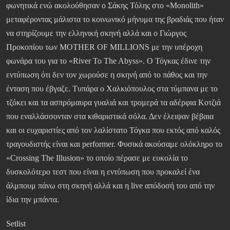
φωνητικά ενώ ακολούθησαν ο Σάκης Τόλης στο «Monolith»
μεταφέροντας μάλιστα το κοινωνικό μήνυμα της βραδιάς που ήταν
να στηρίζουμε την ελληνική σκηνή αλλά και ο Γιώργος
Προκοπίου των MOTHER OF MILLIONS με την υπέροχη
φωνάρα του για το «River To The Abyss». Ο Τόγκας έδινε την
εντύπωση ότι δεν τον χωρούσε η σκηνή από το πάθος και την
ένταση που έβγαζε. Τυπάρα ο Χαλκιόπουλος στα τύμπανα με το
τζόκει και τα ασπρόμαυρα γυαλιά και τρομερά τα αδέρφια Κοτζιά
που εναλλάσσονταν στα κιθαριστικά σόλα. Δεν έλειψαν βέβαια
και οι ευχαριστίες από τον λαλίστατο Τόγκα που εκτός από καλός
τραγουδιστής είναι και performer. Φυσικά ακούσαμε ολόκληρο το
«Crossing The Illusion» το οποίο πέρασε με ευκολία το
δυσκολότερο τεστ που είναι η εντύπωση που προκαλεί ένα
άλμπουμ πάνω στη σκηνή αλλά και η live απόδοσή του από την
ίδια την μπάντα.
Setlist