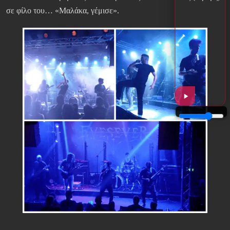
σε φίλο του… «Μαλάκα, γέμισε».