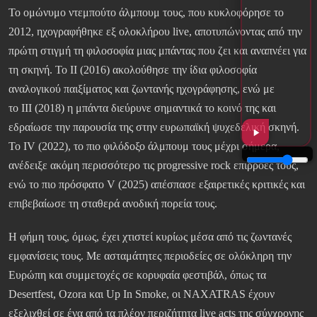
Το ομώνυμο ντεμπούτο άλμπουμ τους, που κυκλοφόρησε το
2012, ηχογραφήθηκε εξ ολοκλήρου live, αποτυπώνοντας από την
πρώτη στιγμή τη φιλοσοφία μιας μπάντας που ζει και αναπνέει για
τη σκηνή. Το II (2016) ακολούθησε την ίδια φιλοσοφία
αναλογικού παιξίματος και ζωντανής ηχογράφησης, ενώ με
το III (2018) η μπάντα διεύρυνε σημαντικά το κοινό της και
εδραίωσε την παρουσία της στην ευρωπαϊκή ψυχεδελική σκηνή.
Το IV (2022), το πιο φιλόδοξο άλμπουμ τους μέχρι σήμερα,
ανέδειξε ακόμη περισσότερο τις progressive rock επιρροές τους,
ενώ το πιο πρόσφατο V (2025) απέσπασε εξαιρετικές κριτικές και
επιβεβαίωσε τη σταθερά ανοδική πορεία τους.
Η φήμη τους, όμως, έχει χτιστεί κυρίως μέσα από τις ζωντανές
εμφανίσεις τους. Με ασταμάτητες περιοδείες σε ολόκληρη την
Ευρώπη και συμμετοχές σε κορυφαία φεστιβάλ, όπως τα
Desertfest, Ozora και Up In Smoke, οι NAXATRAS έχουν
εξελιχθεί σε ένα από τα πλέον περιζήτητα live acts της σύγχρονης