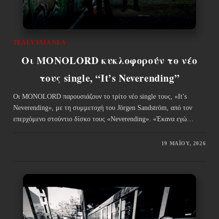
ΤΕΛΕΥΤΑΊΑ ΝΈΑ
Οι MONOLORD κυκλοφορούν το νέο
τους single, “It’s Neverending”
Οι MONOLORD παρουσιάζουν το τρίτο νέο single τους, «It’s
Neverending», με τη συμμετοχή του Jörgen Sandström, από τον
επερχόμενο στούντιο δίσκο τους «Neverending». «Έκανα εγώ…
19 ΜΑΪ́ΟΥ, 2026