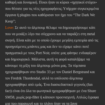
καθαρή και δυναμική. Ποιοι ήταν οι κύριοι «ηχητικοί στόχοι»
που θέσατε για τις νέες ηχογραφήσεις; Υπήρχαν συγκεκριμένα
όργανα ή plugins που καθόρισαν τον ήχο του “The Dark We
Keep”;
Love:
Σε αυτό το άλμπουμ θέλαμε να δημιουργήσουμε κάτι
που να μοιάζει λίγο πιο σύγχρονο και να ταιριάζει στη metal
σκηνή. Είναι κάτι με το οποίο έχουμε μεγάλη εμπειρία από τις
προηγούμενες μπάντες μας και δεν το είχαμε κάνει ποτέ
πραγματικά με τους Port Noir, οπότε μας φάνηκε ενδιαφέρον
και δημιουργικό. Μάλιστα, αυτή τη φορά καταλήξαμε να
κάνουμε τη μίξη του άλμπουμ μόνοι μας. Τα τύμπανα
ηχογραφήθηκαν στο Studio 33 με τον Daniel Bergstrand και
τον Fredrik Thordendal, αλλά το υπόλοιπο άλμπουμ
ηχογραφήθηκε από εμάς. Ένα διασκεδαστικό γεγονός (fun
fact) είναι ότι όλα τα φωνητικά ηχογραφήθηκαν με ένα Shure
SM58, χωρίς pop-filter ή κάποιον προενισχυτή. Απλώς έγραφα
μια προ-παραγωγή και το πλάνο ήταν να τα ξανα