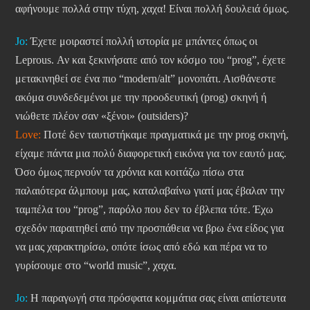
αφήνουμε πολλά στην τύχη, χαχα! Είναι πολλή δουλειά όμως.
Jo:
Έχετε μοιραστεί πολλή ιστορία με μπάντες όπως οι
Leprous. Αν και ξεκινήσατε από τον κόσμο του “prog”, έχετε
μετακινηθεί σε ένα πιο “modern/alt” μονοπάτι. Αισθάνεστε
ακόμα συνδεδεμένοι με την προοδευτική (prog) σκηνή ή
νιώθετε πλέον σαν «ξένοι» (outsiders)?
Love:
Ποτέ δεν ταυτιστήκαμε πραγματικά με την prog σκηνή,
είχαμε πάντα μια πολύ διαφορετική εικόνα για τον εαυτό μας.
Όσο όμως περνούν τα χρόνια και κοιτάζω πίσω στα
παλαιότερα άλμπουμ μας, καταλαβαίνω γιατί μας έβαλαν την
ταμπέλα του “prog”, παρόλο που δεν το έβλεπα τότε. Έχω
σχεδόν παραιτηθεί από την προσπάθεια να βρω ένα είδος για
να μας χαρακτηρίσω, οπότε ίσως από εδώ και πέρα να το
γυρίσουμε στο “world music”, χαχα.
Jo:
Η παραγωγή στα πρόσφατα κομμάτια σας είναι απίστευτα