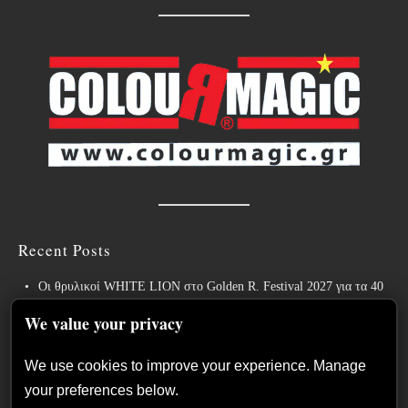
Recent Posts
Οι θρυλικοί WHITE LION στο Golden R. Festival 2027 για τα 40
χρόνια του εμβληματικού “Pride”!
We value your privacy
Weekly War: Νέες heavy metal κυκλοφορίες 7/8/2026
We use cookies to improve your experience. Manage
Ανταπόκριση: Hills Of Rock 2026, Plovdiv BG – Day 3. Paradise
your preferences below.
Lost, Nevermore, Lamb of God και ένα ιδανικό φινάλε στο Πλόβντιβ