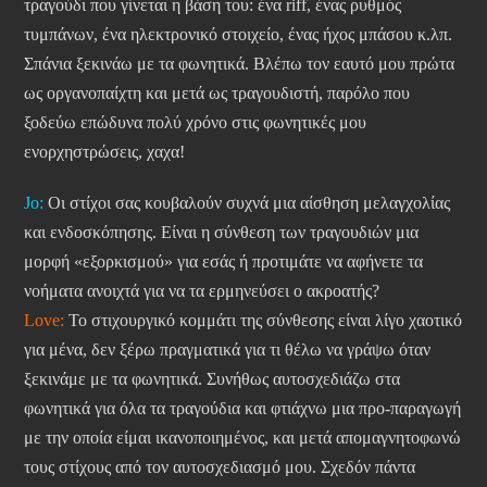
τραγούδι που γίνεται η βάση του: ένα riff, ένας ρυθμός
τυμπάνων, ένα ηλεκτρονικό στοιχείο, ένας ήχος μπάσου κ.λπ.
Σπάνια ξεκινάω με τα φωνητικά. Βλέπω τον εαυτό μου πρώτα
ως οργανοπαίχτη και μετά ως τραγουδιστή, παρόλο που
ξοδεύω επώδυνα πολύ χρόνο στις φωνητικές μου
ενορχηστρώσεις, χαχα!
Jo:
Οι στίχοι σας κουβαλούν συχνά μια αίσθηση μελαγχολίας
και ενδοσκόπησης. Είναι η σύνθεση των τραγουδιών μια
μορφή «εξορκισμού» για εσάς ή προτιμάτε να αφήνετε τα
νοήματα ανοιχτά για να τα ερμηνεύσει ο ακροατής?
Love:
Το στιχουργικό κομμάτι της σύνθεσης είναι λίγο χαοτικό
για μένα, δεν ξέρω πραγματικά για τι θέλω να γράψω όταν
ξεκινάμε με τα φωνητικά. Συνήθως αυτοσχεδιάζω στα
φωνητικά για όλα τα τραγούδια και φτιάχνω μια προ-παραγωγή
με την οποία είμαι ικανοποιημένος, και μετά απομαγνητοφωνώ
τους στίχους από τον αυτοσχεδιασμό μου. Σχεδόν πάντα