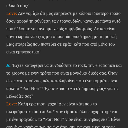
υλικού σας?
Love:
Δεν νομίζω ότι μας επηρέασε με κάποιο ιδιαίτερο τρόπο
όσον αφορά τη σύνθεση των τραγουδιών, κάνουμε πάντα αυτό
που θέλουμε να κάνουμε χωρίς συμβιβασμούς. Αν και είναι
πάντα ωραίο να έχεις μια σπουδαία υποστήριξη με τη μορφή
μιας εταιρείας που πιστεύει σε εμάς, κάτι που από μόνο του
είναι εμπνευστικό!
Jo:
Έχετε καταφέρει να συνδυάσετε το rock, την electronica και
το groove με έναν τρόπο που είναι μοναδικά δικός σας. Όταν
είστε στο στούντιο, πώς καταλαβαίνετε ότι ένα κομμάτι είναι
αρκετά “Port Noir”? Έχετε κάποιο «τεστ δημιουργίας» για τις
μελωδίες σας?
Love:
Καλή ερώτηση, χαχα! Δεν είναι κάτι που το
σκεφτόμαστε τόσο πολύ. Όταν είμαστε όλοι ευχαριστημένοι
με ένα τραγούδι, το “Port Noir” vibe είναι συνήθως εκεί. Είναι
σαν ένας κανόνας των τριών: όταν συμφωνούμε και οι τρεις