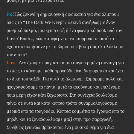
μοιάζει με μια νέα περιπέτεια.
Jo:
Πώς ξεκινά η δημιουργική διαδικασία για ένα άλμπουμ
όπως το “The Dark We Keep”? Ξεκινά συνήθως με έναν
ρυθμικό παλμό, μια synth υφή ή ένα φωνητικό hook από τον
Love? Επίσης, πώς καταφέρνετε να ισορροπείτε αυτό το
«χορευτικό» groove με τη βαριά rock βάση σας σε ολόκληρο
τον δίσκο?
Love:
Δεν έχουμε πραγματικά μια συγκεκριμένη συνταγή για
το πώς το κάνουμε, κάθε τραγούδι είναι διαφορετικό και έχει
το δικό του ταξίδι. Για αυτό το άλμπουμ τζαμάραμε πολύ και
ηχογραφούσαμε τα πάντα, μετά τα ακούγαμε και επιλέγαμε
ποια μέρη είχαν κάτι ξεχωριστό. Στη συνέχεια δουλεύαμε
πάνω σε αυτά και κατά κάποιο τρόπο συναρμολογούσαμε
μερικά από τα τραγούδια. Κάποια κομμάτια τα έγραψα από το
μηδέν και τα ξαναδουλέψαμε μαζί στην προ-παραγωγή.
Συνήθως ξεκινάω βρίσκοντας ένα μουσικό θέμα για ένα