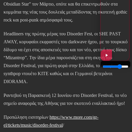
Obsidian Star” τον Μάρτιο, οπότε και θα επικεντρωθούν στα
κομμάτια της νέας τους δουλειάς μεταδίδοντας τη σκοτεινή gothic
rock και post-punk ατμόσφαιρά τους.
Headliners της πρώτης μέρας του Disorder Fest, οι SHE PAST
AWAY, κορυφαίοι εκφραστές του darkwave ήχου, με το τουρκικό
δίδυμο να έχει στις αποσκευές του και τον νέο, φετινό τους δίσκο
“Mizantrop”. Την ίδια μέρα παρουσιάζεται στη σκηνή του
Disorder Festival, για πρώτη φορά στην Ελλάδα, το σουηδικό
synthpop ντουέτο KITE καθώς και οι Γερμανοί βετεράνοι
DIORAMA.
Ραντεβού τη Παρασκευή 12 Ιουνίου στο Disorder Festival, το νέο
σημείο αναφοράς της Αθήνας για τον σκοτεινό εναλλακτικό ήχο!
Προπώληση εισιτηρίων
https://www.more.com/gr-
el/tickets/music/disorder-festival
/