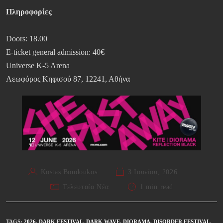
Πληροφορίες
Doors: 18.00
E-ticket general admission: 40€
Universe K-5 Arena
Λεωφόρος Κηφισού 87, 12241, Αθήνα
Kostas Boudoukos
3 Ιουνίου, 2026
Τελευταία Νέα
1 min read
TAGS
:
2026
,
DARK FESTIVAL
,
DARK WAVE
,
DIORAMA
,
DISORDER FESTIVAL
,