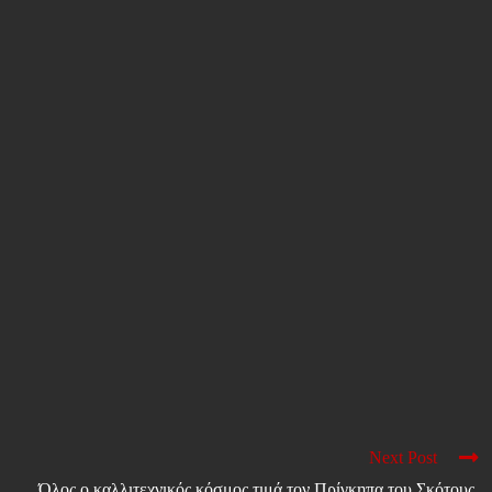
Next Post
Όλος ο καλλιτεχνικός κόσμος τιμά τον Πρίγκηπα του Σκότους,