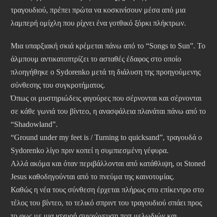
τραγουδιού, πρέπει πρώτα να κοσκινίσουν μέσα από μια
λαμπερή ομίχλη που ρίχνει ένα γοτθικό ξόρκι πλήκτρων.
Μια υπαρξιακή σκιά κρέμεται πάνω από το “Songs to Sun”. Το
άλμπουμ αντικατοπτρίζει το ασταθές έδαφος στο οποίο
πλοηγήθηκε ο Sydorenko μετά τη διάλυση της προηγούμενης
σύνθεσης του συγκροτήματος.
Όπως οι μυστηριώδεις φιγούρες που σέρνονται και σέρνονται
σε κάθε γωνιά του βίντεο, η ανασφάλεια πλανάται πάνω από το
“Shadowland”.
“Ground under my feet is / Turning to quicksand”, τραγουδά ο
Sydorenko λίγο πριν κοπεί η συμπιεσμένη γέφυρα.
Αλλά ακόμα και όταν περιβάλλονται από κατάθλιψη, οι Stoned
Jesus καθοδηγούνται από το πνεύμα της καινοτομίας.
Καθώς η νέα τους σύνθεση έρχεται πλήρως στο επίκεντρο στο
τέλος του βίντεο, το τελικό σπριντ του τραγουδιού σπάει προς
το φως με μια ισχυρή συγχώνευση ποπ μελωδιών και