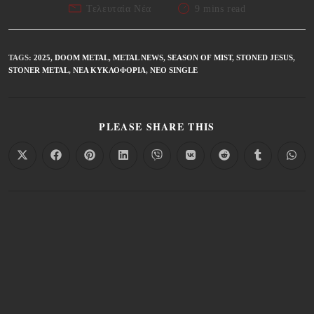
Τελευταία Νέα
9 mins read
TAGS
:
2025
,
DOOM METAL
,
METAL NEWS
,
SEASON OF MIST
,
STONED JESUS
,
STONER METAL
,
ΝΈΑ ΚΥΚΛΟΦΟΡΊΑ
,
ΝΈΟ SINGLE
PLEASE SHARE THIS