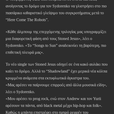
ανοίγοντας το δρόμο για τον Sydorenko να γλιστρήσει στο πιο
πιασάρικο κιθαριστικό γλείψιμο του συγκροτήματος μετά το
“Here Come The Robots”.
«Κάθε άλμπουμ της επερχόμενης τριλογίας μας υπογραμμίζει
μια διαφορετική φάση από τους Stoned Jesus», λέει ο
Sydorenko. «Το “Songs to Sun” αναδεικνύει τη βαρύτερη, πιο
επιθετική πλευρά μας».
Το νέο single των Stoned Jesus οδηγεί σε ένα κακό αυλάκι που
καίει το δρόμο. Αλλά το “Shadowland” έχει μερικά νέα κόλπα
κρυμμένα ανάμεσα στα εκτυφλωτικά άγκιστρα του.
«Μας αρέσει να παίρνουμε επιρροές από άλλα μουσικά είδη»,
λέει ο Sydorenko.
«Μου αρέσει το prog rock, ενώ στον Andrew και τον Yurii
αρέσουν τα πάντα, από black metal μέχρι hip-hop και folk».
Καθώς η μπάντα επιστρέφει στο ηχηρό ρεφρέν του