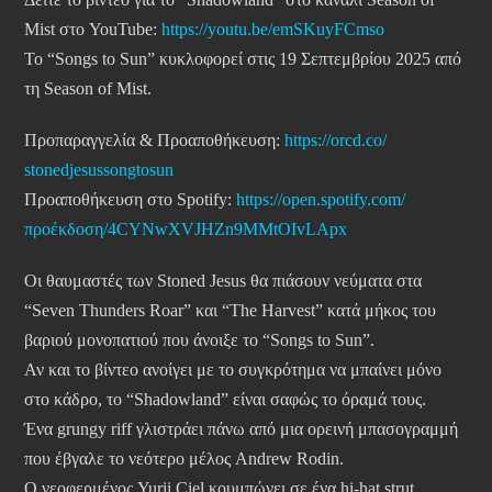
Mist στο YouTube:
https://youtu.be/emSKuyFCmso
Το “Songs to Sun” κυκλοφορεί στις 19 Σεπτεμβρίου 2025 από
τη Season of Mist.
Προπαραγγελία & Προαποθήκευση:
https://orcd.co/
stonedjesussongtosun
Προαποθήκευση στο Spotify:
https://open.spotify.com/
προέκδοση/4CYNwXVJHZn9MMtOIvLApx
Οι θαυμαστές των Stoned Jesus θα πιάσουν νεύματα στα
“Seven Thunders Roar” και “The Harvest” κατά μήκος του
βαριού μονοπατιού που άνοιξε το “Songs to Sun”.
Αν και το βίντεο ανοίγει με το συγκρότημα να μπαίνει μόνο
στο κάδρο, το “Shadowland” είναι σαφώς το όραμά τους.
Ένα grungy riff γλιστράει πάνω από μια ορεινή μπασογραμμή
που έβγαλε το νεότερο μέλος Andrew Rodin.
Ο νεοφερμένος Yurii Ciel κουμπώνει σε ένα hi-hat strut,