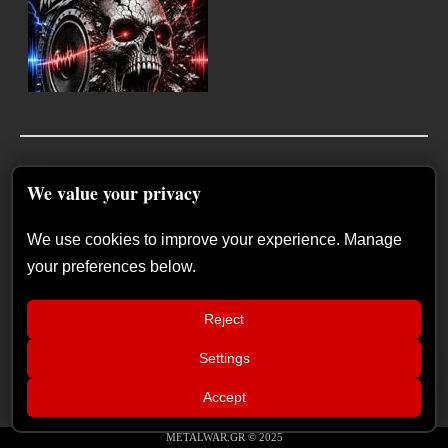
We value your privacy
We use cookies to improve your experience. Manage
your preferences below.
Reject
Settings
📢
Groove Therapist & Daenoma στο
×
Accept
ΙΛΙΟΝ plus – Σάββατο 19
Σεπτεμβρίου
METALWAR.GR © 2025