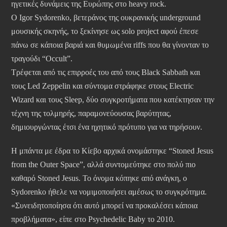
ηγετικές δυνάμεις της Ευρώπης στο heavy rock.
Ο Igor Sydorenko, βετεράνος της ουκρανικής underground
μουσικής σκηνής, το ξεκίνησε ως solo project αφού έπεσε
πάνω σε κάποια βαριά και θυμωμένα riffs που θα γίνονταν το
τραγούδι “Occult”.
Τρέφεται από τις επιρροές του από τους Black Sabbath και
τους Led Zeppelin και σύντομα στράφηκε στους Electric
Wizard και τους Sleep, δύο συγκροτήματα που κατέκτησαν την
τέχνη της τολμηρής, παραμονεύουσας βαρύτητας,
δημιουργώντας έτσι ένα ηχητικό πρότυπο για να τηρήσουν.
Η μπάντα με έδρα το Κίεβο αρχικά ονομάστηκε “Stoned Jesus
from the Outer Space”, αλλά συντομεύτηκε στο πολύ πιο
καθαρό Stoned Jesus. Το όνομα κόπηκε από ανάγκη, ο
Sydorenko ήθελε να νομιμοποιήσει αμέσως το συγκρότημα.
«Συνειδητοποίησα ότι αυτό μπορεί να προκαλέσει κάποια
προβλήματα», είπε στο Psychedelic Baby το 2010.