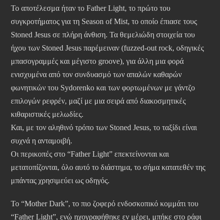
Το αποτέλεσμα ήταν το Father Light, το πρώτο του
συγκροτήματος για τη Season of Mist, το οποίο έπιασε τους
Stoned Jesus σε πλήρη άνθιση. Τα θεμελιώδη στοιχεία του
ήχου των Stoned Jesus παρέμειναν (fuzzed-out rock, οδηγικές
μπασογραμμές και μέγιστο groove), για άλλη μια φορά
ενισχυμένα από τον συνδυασμό των απαλών καθαρών
φωνητικών του Sydorenko και των φορτωμένων με γάντζο
επιλογών ρεφρέν, μαζί με μια σειρά από διακοσμητικές
κιθαριστικές μελωδίες.
Και, με τον αληθινό τρόπο των Stoned Jesus, το ταξίδι είναι
συχνά η ανταμοιβή.
Οι περικοπές στο “Father Light” επεκτείνονται και
μετατοπίζονται, όλο αυτό το διάστημα, το σήμα κατατεθέν της
μπάντας χρησιμεύει ως οδηγός.
Το “Mother Dark”, το πιο ζοφερό ενδοσκοπικό κομμάτι του
“Father Light”, ενώ ηχογραφήθηκε εν μέρει, μπήκε στο ράφι