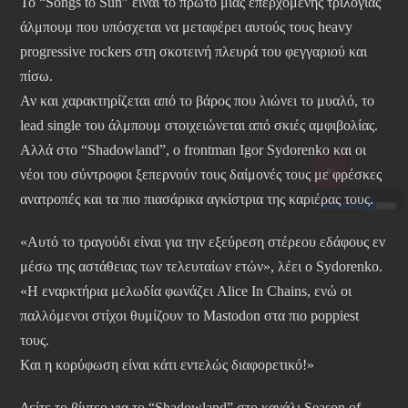
Το “Songs to Sun” είναι το πρώτο μιας επερχόμενης τριλογίας
άλμπουμ που υπόσχεται να μεταφέρει αυτούς τους heavy
progressive rockers στη σκοτεινή πλευρά του φεγγαριού και
πίσω.
Αν και χαρακτηρίζεται από το βάρος που λιώνει το μυαλό, το
lead single του άλμπουμ στοιχειώνεται από σκιές αμφιβολίας.
Αλλά στο “Shadowland”, ο frontman Igor Sydorenko και οι
νέοι του σύντροφοι ξεπερνούν τους δαίμονές τους με φρέσκες
ανατροπές και τα πιο πιασάρικα αγκίστρια της καριέρας τους.
«Αυτό το τραγούδι είναι για την εξεύρεση στέρεου εδάφους εν
μέσω της αστάθειας των τελευταίων ετών», λέει ο Sydorenko.
«Η εναρκτήρια μελωδία φωνάζει Alice In Chains, ενώ οι
παλλόμενοι στίχοι θυμίζουν το Mastodon στα πιο poppiest
τους.
Και η κορύφωση είναι κάτι εντελώς διαφορετικό!»
Δείτε το βίντεο για το “Shadowland” στο κανάλι Season of