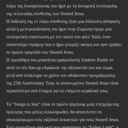
λόγω της δυσαρέσκειας του Igor με τη δυναμική λειτουργίας
της τελευταίας σύνθεσης των Stoned Jesus.
Η διάλυση της εν λόγω σύνθεσης ήταν μια δύσκολη απόφαση,
αλλά η μετεγκατάσταση του Igor στην Ευρώπη έφερε μια
εκπληκτική επανένωση με τον παλιό του φίλο Yurii, έναν
ταλαντούχο ντράμερ που ο Igor γνώριζε ακόμη και πριν γράψει
το πρώτο τραγούδι των Stoned Jesus.
Η προσθήκη του μπασίστα-τραγουδιστή Andrew Rodin σε
αυτό το νέο line-up εδραίωσε την αξιοπιστία του και τώρα,
μετά από ολόκληρο το χρόνο του αδιάκοπου προγράμματος
της 25th Anniversary Tour, οι ανανεωμένοι Stoned Jesus είναι
περισσότερο από έτοιμοι για το επόμενο κεφάλαιό τους.
Το “Songs to Sun” είναι το πρώτο άλμπουμ μιας επερχόμενης
τριλογίας που μόλις ολοκληρωθεί, θα αποτελέσει το
αποκορύφωμα ενός ταξιδιού δεκαετιών για τους Stoned Jesus.
Ενώ συνεχίζουν από εκεί που σταμάτησε το “Father Light”, ο