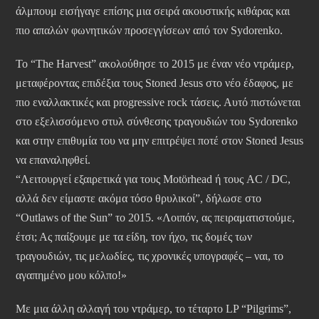
άλμπουμ εισήγαγε επίσης μια σειρά ακουστικής κιθάρας και
πιο απαλών φωνητικών προσεγγίσεων από τον Sydorenko.
Το “The Harvest” ακολούθησε το 2015 με έναν νέο ντράμερ,
μεταφέροντας επιδέξια τους Stoned Jesus στο νέο έδαφος, με
πιο εναλλακτικές και progressive rock τάσεις. Αυτό πιστώνεται
στο εξελισσόμενο στυλ σύνθεσης τραγουδιών του Sydorenko
και στην επιθυμία του να μην επιτρέψει ποτέ στον Stoned Jesus
να επαναληφθεί.
“Λειτουργεί εξαιρετικά για τους Motörhead ή τους AC / DC,
αλλά δεν είμαστε ακόμα τόσο θρυλικοί”, δήλωσε στο
“Outlaws of the Sun” το 2015. «Λοιπόν, ας πειραματιστούμε,
έτσι; Ας παίξουμε με τα είδη, τον ήχο, τις δομές των
τραγουδιών, τις μελωδίες, τις χρονικές υπογραφές – ναι, το
αγαπημένο μου κόλπο!»
Με μια άλλη αλλαγή του ντράμερ, το τέταρτο LP “Pilgrims”,