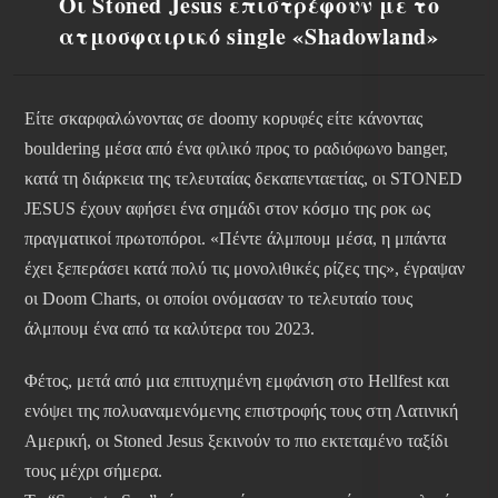
Οι Stoned Jesus επιστρέφουν με το
ατμοσφαιρικό single «Shadowland»
Είτε σκαρφαλώνοντας σε doomy κορυφές είτε κάνοντας
bouldering μέσα από ένα φιλικό προς το ραδιόφωνο banger,
κατά τη διάρκεια της τελευταίας δεκαπενταετίας, οι STONED
JESUS έχουν αφήσει ένα σημάδι στον κόσμο της ροκ ως
πραγματικοί πρωτοπόροι. «Πέντε άλμπουμ μέσα, η μπάντα
έχει ξεπεράσει κατά πολύ τις μονολιθικές ρίζες της», έγραψαν
οι Doom Charts, οι οποίοι ονόμασαν το τελευταίο τους
άλμπουμ ένα από τα καλύτερα του 2023.
Φέτος, μετά από μια επιτυχημένη εμφάνιση στο Hellfest και
ενόψει της πολυαναμενόμενης επιστροφής τους στη Λατινική
Αμερική, οι Stoned Jesus ξεκινούν το πιο εκτεταμένο ταξίδι
τους μέχρι σήμερα.