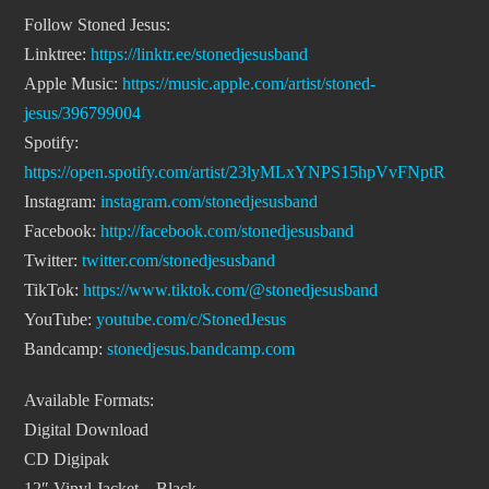
Follow Stoned Jesus:
Linktree:
https://linktr.ee/stonedjesusband
Apple Music:
https://music.apple.com/artist/stoned-
jesus/396799004
Spotify:
https://open.spotify.com/artist/23lyMLxYNPS15hpVvFNptR
Instagram:
instagram.com/stonedjesusband
Facebook:
http://facebook.com/stonedjesusband
Twitter:
twitter.com/stonedjesusband
TikTok:
https://www.tiktok.com/@stonedjesusband
YouTube:
youtube.com/c/StonedJesus
Bandcamp:
stonedjesus.bandcamp.com
Available Formats:
Digital Download
CD Digipak
12″ Vinyl Jacket – Black